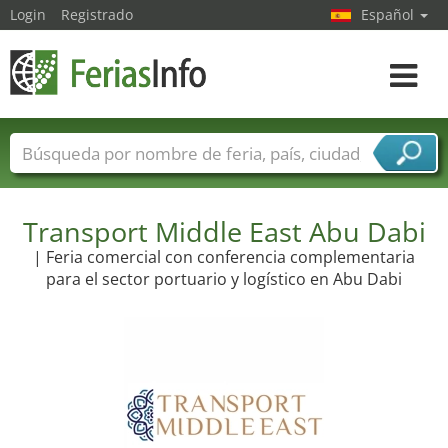
Login
Registrado
Español
Navega
toggle
Nombres de ferias
Países
Ciudades
Sectores de ferias
Transport Middle East Abu Dabi
Sectores de proveedor de servicios
| Feria comercial con conferencia complementaria
para el sector portuario y logístico en Abu Dabi