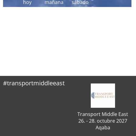
hoy
mañana
sábado
#transportmiddleeast
Transport Middle East
26. - 28. octubre 2027
Aqaba