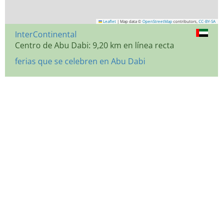
Leaflet
|
Map data ©
OpenStreetMap
contributors,
CC-BY-SA
InterContinental
Centro de Abu Dabi: 9,20 km en línea recta
ferias que se celebren en Abu Dabi