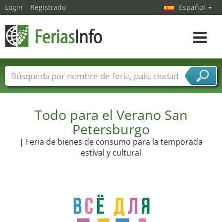
Login
Registrado
Español
Navega
toggle
Nombres de ferias
Países
Ciudades
Sectores de ferias
Sectores de proveedor de servicios
Todo para el Verano San
Petersburgo
| Feria de bienes de consumo para la temporada
estival y cultural