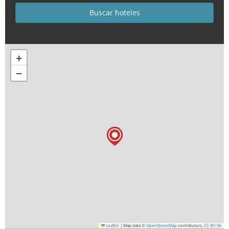
+
−
Leaflet
|
Map data ©
OpenStreetMap
contributors,
CC-BY-SA