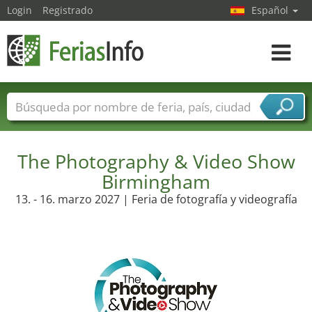
Login
Registrado
Español
Navega
toggle
Nombres de ferias
Países
Ciudades
Sectores de ferias
The Photography & Video Show
Sectores de proveedor de servicios
Birmingham
13. - 16. marzo 2027 | Feria de fotografía y videografía