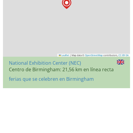
Leaflet
|
Map data ©
OpenStreetMap
contributors,
CC-BY-SA
National Exhibition Center (NEC)
Centro de Birmingham: 21,56 km en línea recta
ferias que se celebren en Birmingham