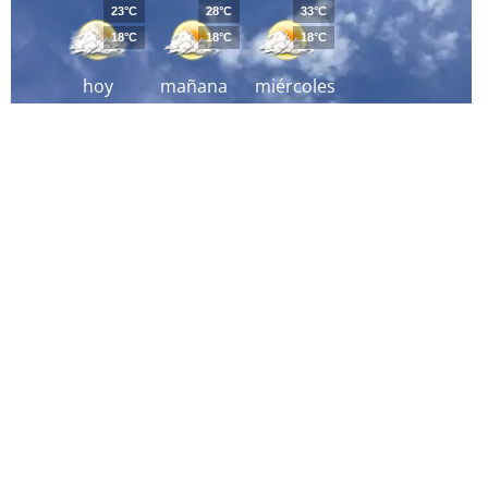
23°C
28°C
33°C
18°C
18°C
18°C
hoy
mañana
miércoles