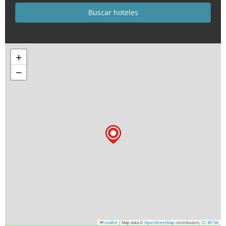
+
−
Leaflet
|
Map data ©
OpenStreetMap
contributors,
CC-BY-SA