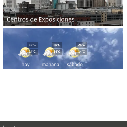
Centros de Exposiciones
19°C
25°C
28°C
14°C
14°C
14°C
hoy
mañana
sábado