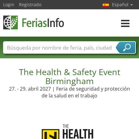
Login
Registrado
Español
Navega
toggle
Nombres de ferias
Países
Ciudades
Sectores de ferias
Sectores de proveedor de servicios
The Health & Safety Event
Birmingham
27. - 29. abril 2027 | Feria de seguridad y protección
de la salud en el trabajo