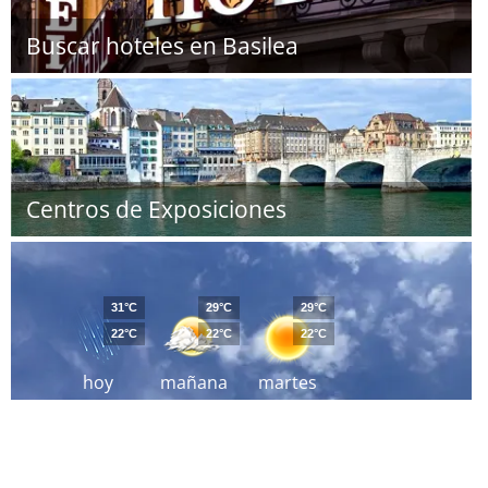
Buscar hoteles en Basilea
Centros de Exposiciones
31°C
29°C
29°C
22°C
22°C
22°C
hoy
mañana
martes