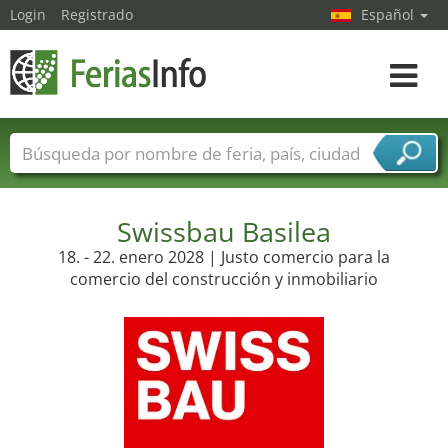
Login
Registrado
Español
Navega
toggle
Nombres de ferias
Países
Ciudades
Sectores de ferias
Sectores de proveedor de servicios
Swissbau Basilea
18. - 22. enero 2028 | Justo comercio para la
comercio del construcción y inmobiliario