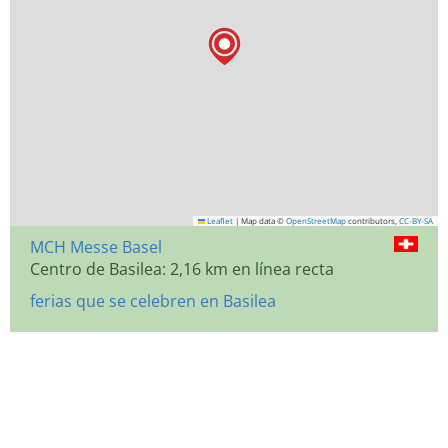
Leaflet
|
Map data ©
OpenStreetMap
contributors,
CC-BY-SA
MCH Messe Basel
Centro de Basilea: 2,16 km en línea recta
ferias que se celebren en Basilea