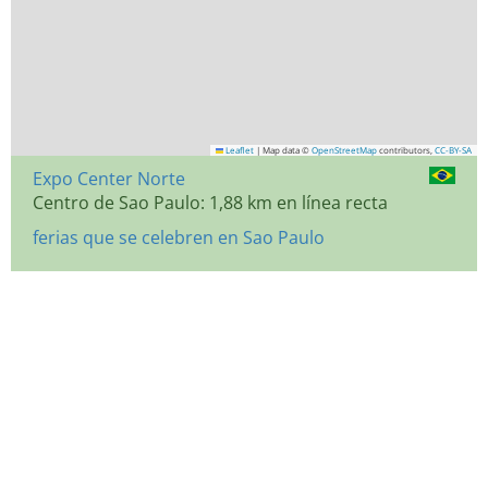
Leaflet
|
Map data ©
OpenStreetMap
contributors,
CC-BY-SA
Expo Center Norte
Centro de Sao Paulo: 1,88 km en línea recta
ferias que se celebren en Sao Paulo