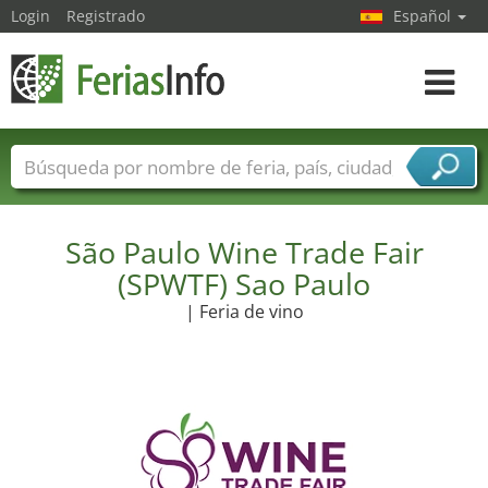
Login
Registrado
Español
Navega
toggle
Nombres de ferias
Países
Ciudades
Sectores de ferias
Sectores de proveedor de servicios
São Paulo Wine Trade Fair
(SPWTF) Sao Paulo
| Feria de vino