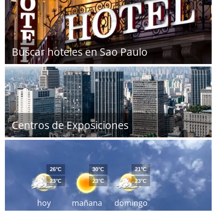
Buscar hoteles en Sao Paulo
Centros de Exposiciones
26°C
30°C
21°C
23°C
23°C
23°C
hoy
mañana
domingo