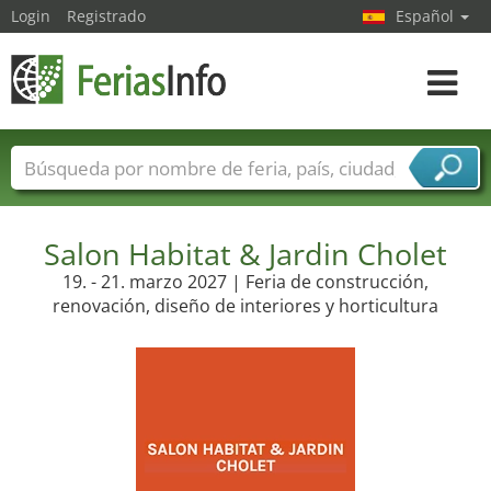
Login
Registrado
Español
Navega
toggle
Nombres de ferias
Países
Ciudades
Sectores de ferias
Salon Habitat & Jardin Cholet
Sectores de proveedor de servicios
19. - 21. marzo 2027 | Feria de construcción,
renovación, diseño de interiores y horticultura