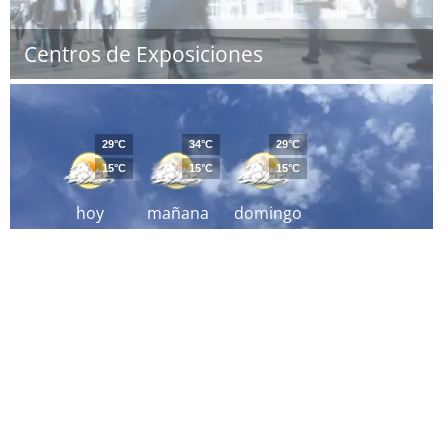
Centros de Exposiciones
29°C
34°C
29°C
15°C
15°C
15°C
hoy
mañana
domingo