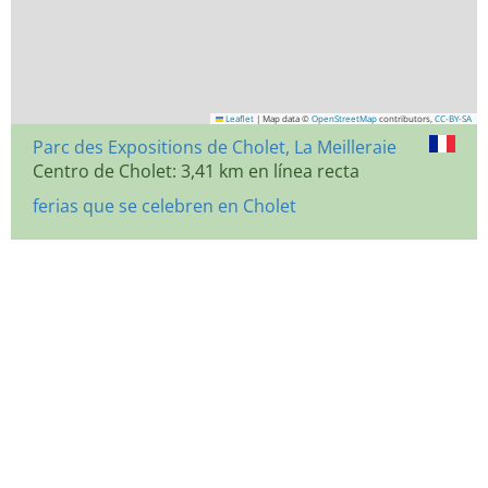
Leaflet
|
Map data ©
OpenStreetMap
contributors,
CC-BY-SA
Parc des Expositions de Cholet, La Meilleraie
Centro de Cholet: 3,41 km en línea recta
ferias que se celebren en Cholet