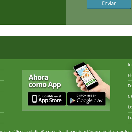
I
P
Fe
Ca
L
L
, gráficos y el diseño de este sitio web están protegidos por los 