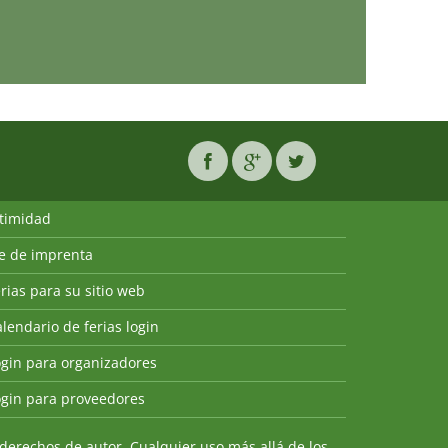
ntimidad
ie de imprenta
rias para su sitio web
lendario de ferias login
ogin para organizadores
ogin para proveedores
derechos de autor. Cualquier uso más allá de los