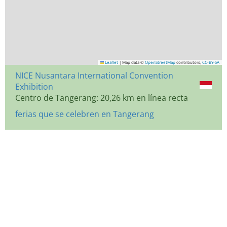
Leaflet
|
Map data ©
OpenStreetMap
contributors,
CC-BY-SA
NICE Nusantara International Convention
Exhibition
Centro de Tangerang: 20,26 km en línea recta
ferias que se celebren en Tangerang