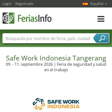
Login
Registrado
Español
Navega
toggle
Nombres de ferias
Países
Ciudades
Sectores de ferias
Safe Work Indonesia Tangerang
Sectores de proveedor de servicios
09. - 11. septiembre 2026 | Feria de seguridad y salud
en el trabajo