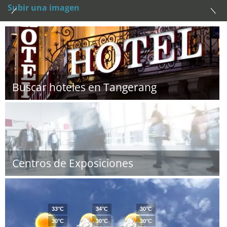
Subir una imagen
Buscar hoteles en Tangerang
Centros de Exposiciones
33°C
34°C
30°C
30°C
30°C
30°C