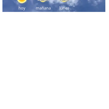
hoy
mañana
lunes