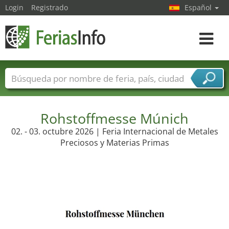
Login
Registrado
Español
Navega
toggle
Nombres de ferias
Países
Ciudades
Sectores de ferias
Sectores de proveedor de servicios
Rohstoffmesse Múnich
02. - 03. octubre 2026 | Feria Internacional de Metales
Preciosos y Materias Primas