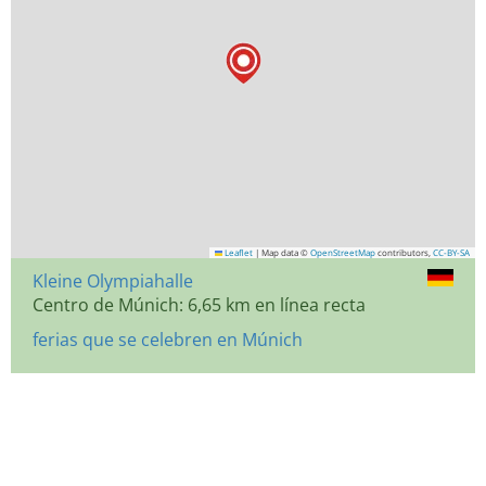
Leaflet
|
Map data ©
OpenStreetMap
contributors,
CC-BY-SA
Kleine Olympiahalle
Centro de Múnich: 6,65 km en línea recta
ferias que se celebren en Múnich