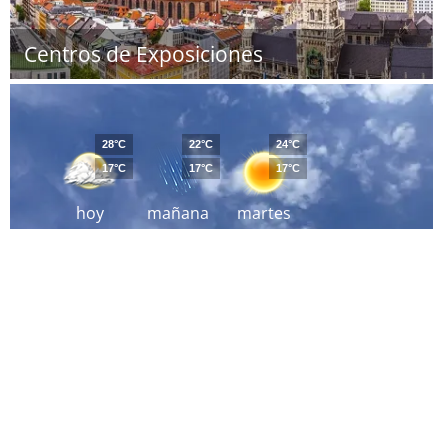
Centros de Exposiciones
28°C
22°C
24°C
17°C
17°C
17°C
hoy
mañana
martes