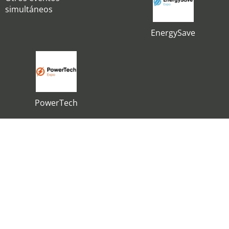
simultáneos
EnergySave
PowerTech