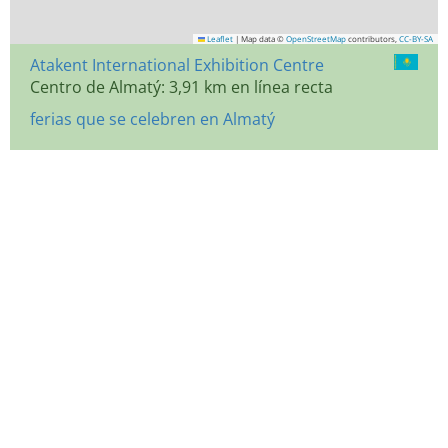
Leaflet
|
Map data ©
OpenStreetMap
contributors,
CC-BY-SA
Atakent International Exhibition Centre
Centro de Almatý: 3,91 km en línea recta
ferias que se celebren en Almatý