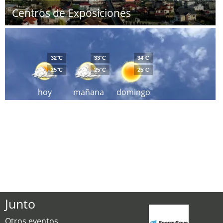
Centros de Exposiciones
32°C
33°C
34°C
25°C
25°C
25°C
hoy
mañana
domingo
Junto
Otros eventos