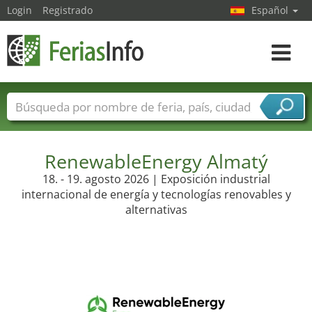
Login
Registrado
Español
Navega
toggle
Nombres de ferias
Países
Ciudades
Sectores de ferias
Sectores de proveedor de servicios
RenewableEnergy Almatý
18. - 19. agosto 2026 | Exposición industrial
internacional de energía y tecnologías renovables y
alternativas