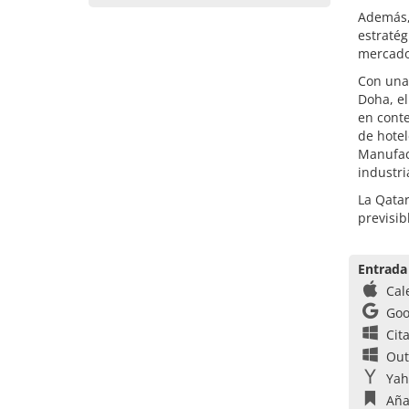
Además,
estraté
mercados
Con una 
Doha, el
en conte
de hotel
Manufact
industr
La Qatar
previsi
Entrada
Cal
Goo
Cit
Out
Yah
Aña