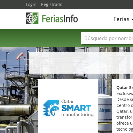
Login
Registrado
Ferias
Nombres de ferias
Qatar S
exclusiv
Desde su
Centro d
Qatar, u
transfo
ofrece u
tecnolo