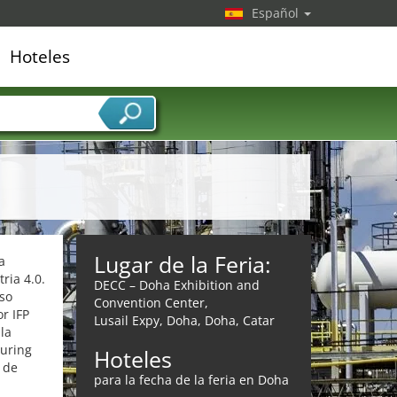
Español
Hoteles
edor de servicios
Lugar de la Feria:
a
ria 4.0.
DECC – Doha Exhibition and
so
Convention Center,
r IFP
Lusail Expy, Doha, Doha, Catar
la
turing
Hoteles
 de
para la fecha de la feria en Doha