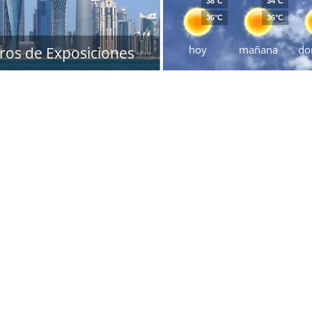
38°C
34°C
36°C
36°C
hoy
mañana
do
ros de Exposiciones