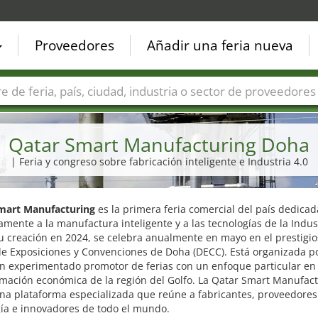
Proveedores
Añadir una feria nueva
Países
Ciudades
Sectores de ferias
Sectores de prove
Qatar Smart Manufacturing Doha
| Feria y congreso sobre fabricación inteligente e Industria 4.0
mart Manufacturing
es la primera feria comercial del país dedicad
amente a la manufactura inteligente y a las tecnologías de la Indust
 creación en 2024, se celebra anualmente en mayo en el prestigio
e Exposiciones y Convenciones de Doha (DECC). Está organizada po
n experimentado promotor de ferias con un enfoque particular en 
rmación económica de la región del Golfo. La Qatar Smart Manufac
na plataforma especializada que reúne a fabricantes, proveedores
gía e innovadores de todo el mundo.