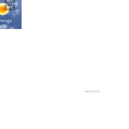
35°C
36°C
mingo
ANUNCIOS