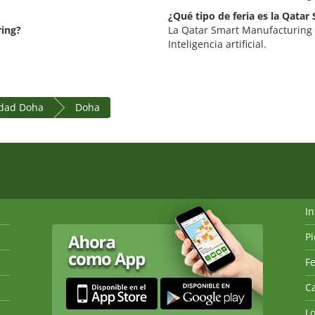
¿Qué tipo de feria es la Qata
ring?
La Qatar Smart Manufacturing es
Inteligencia artificial.
idad Doha
Doha
I
P
Fe
Ca
L