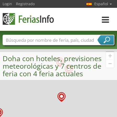
Login
Registrado
Español
Navega
toggle
Nombres de ferias
Países
Ciudades
Sectores de ferias
+
Doha con hoteles, previsiones
Sectores de proveedor de servicios
−
meteorológicas y 7 centros de
feria con 4 feria actuales