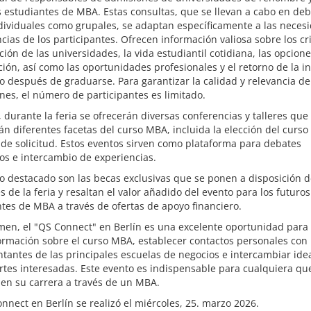
 estudiantes de MBA. Estas consultas, que se llevan a cabo en de
dividuales como grupales, se adaptan específicamente a las neces
cias de los participantes. Ofrecen información valiosa sobre los cri
ción de las universidades, la vida estudiantil cotidiana, las opcion
ción, así como las oportunidades profesionales y el retorno de la i
 después de graduarse. Para garantizar la calidad y relevancia de
nes, el número de participantes es limitado.
durante la feria se ofrecerán diversas conferencias y talleres que
n diferentes facetas del curso MBA, incluida la elección del curso 
de solicitud. Estos eventos sirven como plataforma para debates
os e intercambio de experiencias.
 destacado son las becas exclusivas que se ponen a disposición d
es de la feria y resaltan el valor añadido del evento para los futuros
tes de MBA a través de ofertas de apoyo financiero.
men, el "QS Connect" en Berlín es una excelente oportunidad para
ormación sobre el curso MBA, establecer contactos personales con
tantes de las principales escuelas de negocios e intercambiar ide
rtes interesadas. Este evento es indispensable para cualquiera qu
en su carrera a través de un MBA.
nnect en Berlín se realizó el miércoles, 25. marzo 2026.