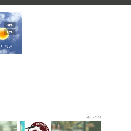
28°C
17°C
mingo
ANUNCIOS