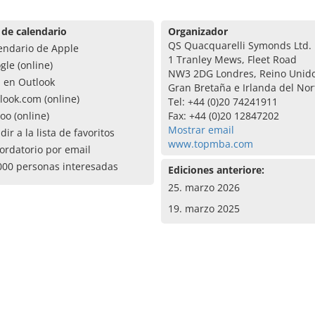
 de calendario
Organizador
QS Quacquarelli Symonds Ltd.
endario de Apple
1 Tranley Mews, Fleet Road
gle (online)
NW3 2DG Londres, Reino Unid
a en Outlook
Gran Bretaña e Irlanda del Nor
look.com (online)
Tel: +44 (0)20 74241911
oo (online)
Fax: +44 (0)20 12847202
Mostrar email
dir a la lista de favoritos
www.topmba.com
ordatorio por email
000 personas interesadas
Ediciones anteriore:
25. marzo 2026
19. marzo 2025