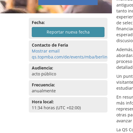
antiguos
tanto in
experien
Fecha:
de selec
financia
Reportar nueva fecha
esperado
discusio
Contacto de Feria
Además, 
Mostrar email
abordará
qs.topmba.com/de/events/mba/berlin
proceso 
detallad
Audiencia:
acto público
Un punto
visitant
Frecuencia:
estudian
anualmente
En resu
Hora local:
más inf
11:34 horas (UTC +02:00)
represen
otras pa
avanzar 
La QS Co