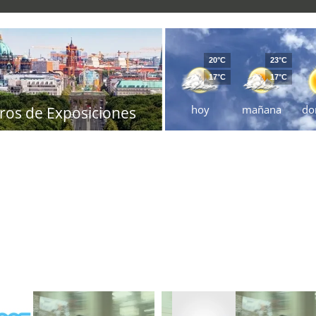
20°C
23°C
17°C
17°C
hoy
mañana
do
ros de Exposiciones