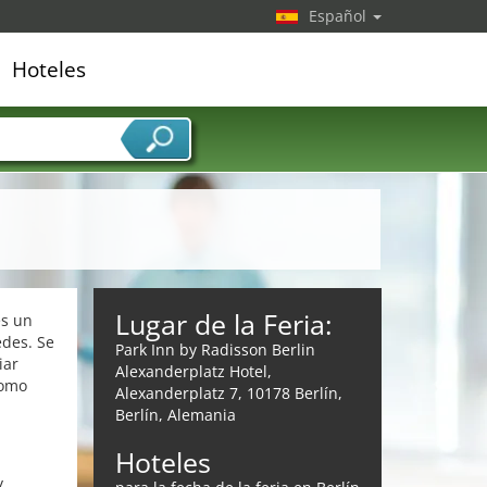
Español
Hoteles
edor de servicios
Lugar de la Feria:
es un
edes. Se
Park Inn by Radisson Berlin
iar
Alexanderplatz Hotel,
Como
Alexanderplatz 7, 10178 Berlín,
Berlín, Alemania
Hoteles
y