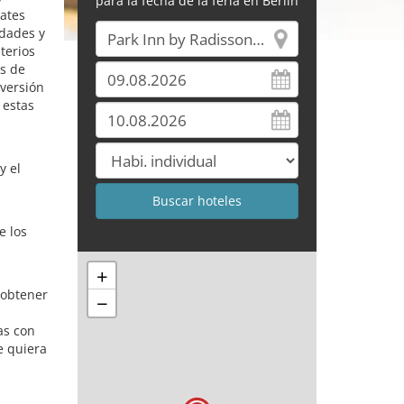
para la fecha de la feria en Berlín
bates
idades y
terios
es de
nversión
 estas
y el
e los
+
 obtener
−
as con
e quiera