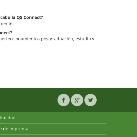
a cabo la QS Connect?
lmente.
nnect?
 perfeccionamientos postgraduación, estudio y
ntimidad
ie de imprenta