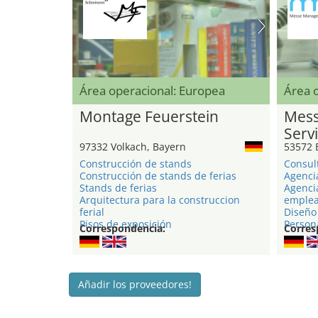
Área operacional: Europea
Área o
Montage Feuerstein
Mess
Serv
97332 Volkach, Bayern
53572 
Construcción de stands
Consul
Construcción de stands de ferias
Agenci
Stands de ferias
Agenci
Arquitectura para la construccion
emple
ferial
Diseño 
Pisos de exposición
Person
Correspondencia:
Corres
Añadir los proveedores!