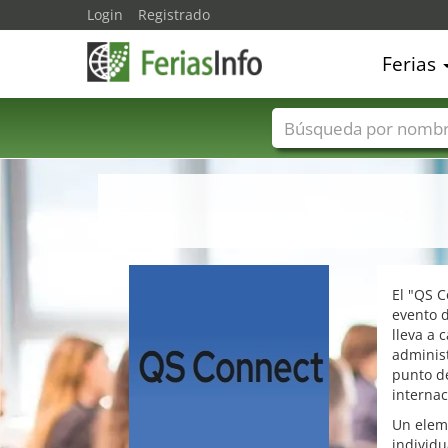
Login
Registrado
Ferias
Nombres de ferias
El "QS C
evento d
lleva a 
adminis
punto de
internac
Un eleme
individ