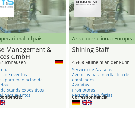
peracional: el país
Área operacional: Europea
e Management &
Shining Staff
ices GmbH
Bruchhausen
45468 Mülheim an der Ruhr
toría
Servicio de Azafatas
as de eventos
Agencias para mediacion de
as para mediacion de
empleados
ados
Azafatas
de stands expositivos
Promotoras
al para eventos
Personal para ferias
pondencia:
Correspondencia: