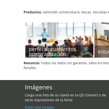
Productos:
admisión universitaria, becas, escuelas
perfeccionamientos
estu
postgraduación
Renuncia:
Todos los datos sin garantía, salvo errore
feriales.
Imágenes
Carga una foto de su stand en la QS Connect o de
otras impresiones de la feria!
Subir una imagen