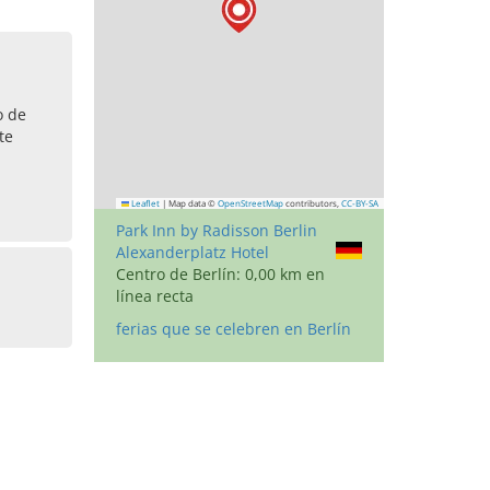
o de
te
Leaflet
|
Map data ©
OpenStreetMap
contributors,
CC-BY-SA
Park Inn by Radisson Berlin
Alexanderplatz Hotel
Centro de Berlín: 0,00 km en
línea recta
ferias que se celebren en Berlín