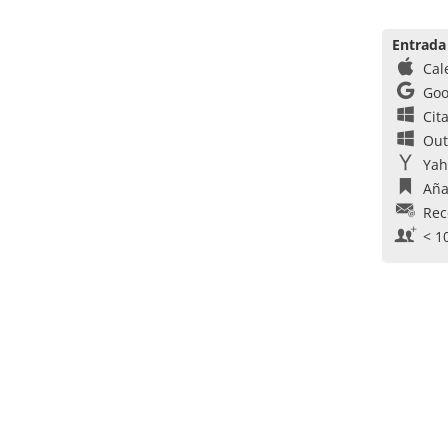
Entrada
Cal
Goo
Cit
Out
Yah
Aña
Rec
< 1