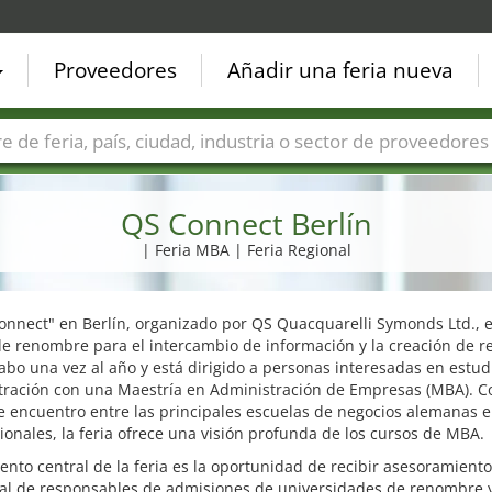
Proveedores
Añadir una feria nueva
Países
Ciudades
Sectores de ferias
Sectores de prove
QS Connect Berlín
| Feria MBA | Feria Regional
onnect" en Berlín, organizado por QS Quacquarelli Symonds Ltd., 
e renombre para el intercambio de información y la creación de r
cabo una vez al año y está dirigido a personas interesadas en estud
tración con una Maestría en Administración de Empresas (MBA). 
 encuentro entre las principales escuelas de negocios alemanas e
ionales, la feria ofrece una visión profunda de los cursos de MBA.
nto central de la feria es la oportunidad de recibir asesoramiento
ual de responsables de admisiones de universidades de renombre 