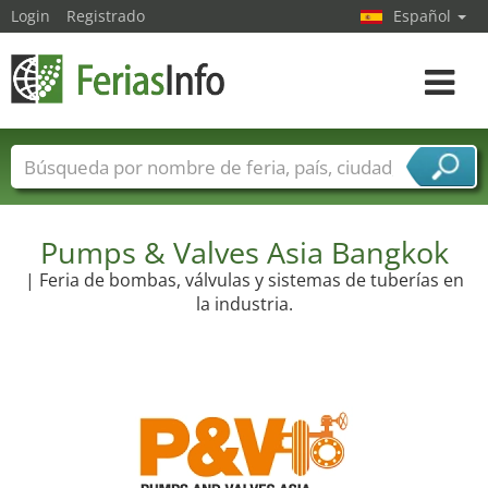
Login
Registrado
Español
Navega
toggle
Nombres de ferias
Países
Ciudades
Sectores de ferias
Pumps & Valves Asia Bangkok
Sectores de proveedor de servicios
| Feria de bombas, válvulas y sistemas de tuberías en
la industria.