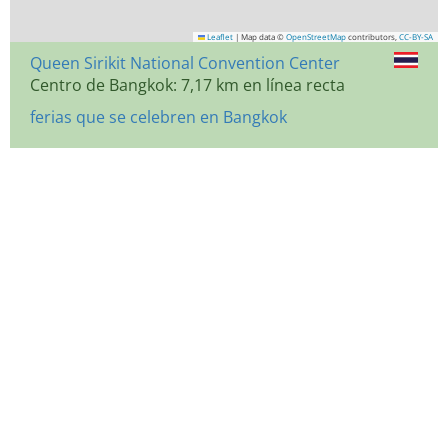
Leaflet
|
Map data ©
OpenStreetMap
contributors,
CC-BY-SA
Queen Sirikit National Convention Center
Centro de Bangkok: 7,17 km en línea recta
ferias que se celebren en Bangkok