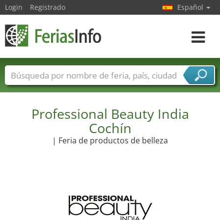
Login
Registrado
Español
Navega
toggle
Nombres de ferias
Países
Ciudades
Sectores de ferias
Sectores de proveedor de servicios
Professional Beauty India
Cochín
| Feria de productos de belleza