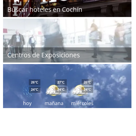
Buscar hoteles en Cochín
Centros de Exposiciones
26°C
27°C
26°C
24°C
24°C
24°C
hoy
mañana
miércoles