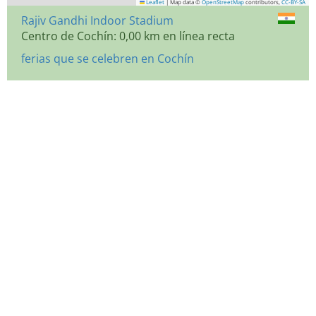
Leaflet
|
Map data ©
OpenStreetMap
contributors,
CC-BY-SA
Rajiv Gandhi Indoor Stadium
Centro de Cochín: 0,00 km en línea recta
ferias que se celebren en Cochín