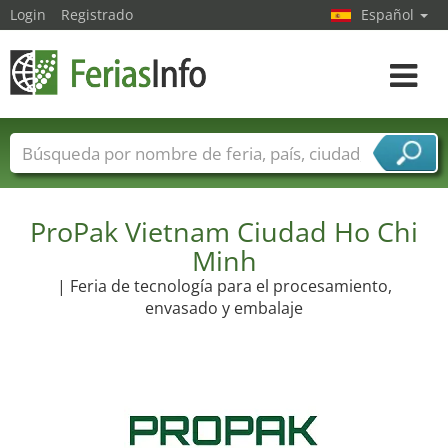
Login
Registrado
Español
Navega
toggle
Nombres de ferias
Países
Ciudades
Sectores de ferias
ProPak Vietnam Ciudad Ho Chi
Sectores de proveedor de servicios
Minh
| Feria de tecnología para el procesamiento,
envasado y embalaje