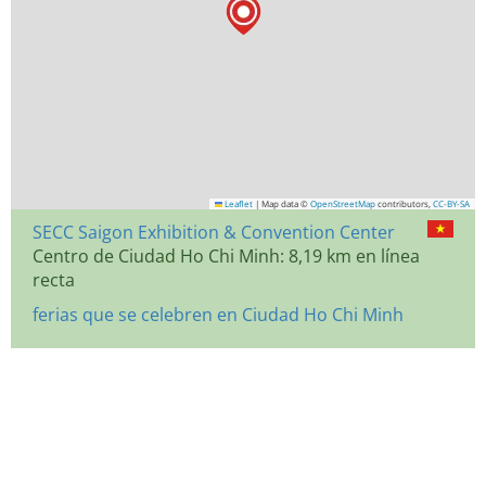
Leaflet
|
Map data ©
OpenStreetMap
contributors,
CC-BY-SA
SECC Saigon Exhibition & Convention Center
Centro de Ciudad Ho Chi Minh: 8,19 km en línea
recta
ferias que se celebren en Ciudad Ho Chi Minh