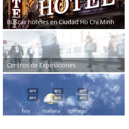
Buscar hoteles en Ciudad Ho Chi Minh
Centros de Exposiciones
32°C
31°C
29°C
29°C
29°C
29°C
hoy
mañana
domingo