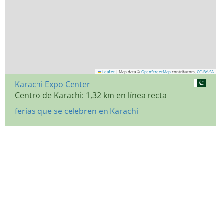
Leaflet
|
Map data ©
OpenStreetMap
contributors,
CC-BY-SA
Karachi Expo Center
Centro de Karachi: 1,32 km en línea recta
ferias que se celebren en Karachi