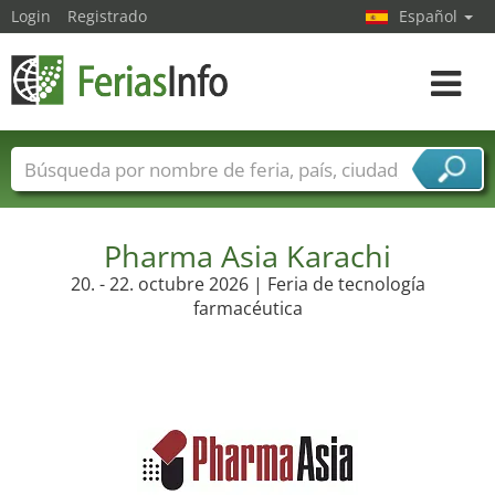
Login
Registrado
Español
Navega
toggle
Nombres de ferias
Países
Ciudades
Sectores de ferias
Sectores de proveedor de servicios
Pharma Asia Karachi
20. - 22. octubre 2026 | Feria de tecnología
farmacéutica