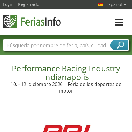
Login
Registrado
Español
Navega
toggle
Nombres de ferias
Países
Ciudades
Sectores de ferias
Performance Racing Industry
Sectores de proveedor de servicios
Indianapolis
10. - 12. diciembre 2026 | Feria de los deportes de
motor