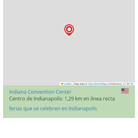
Leaflet
|
Map data ©
OpenStreetMap
contributors,
CC-BY-SA
Indiana Convention Center
Centro de Indianapolis: 1,29 km en línea recta
ferias que se celebren en Indianapolis