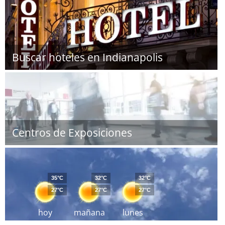
Buscar hoteles en Indianapolis
Centros de Exposiciones
35°C
32°C
32°C
27°C
27°C
27°C
hoy
mañana
lunes