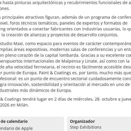
a hasta pinturas arquitectónicas y recubrimientos funcionales de a
ones.
s principales atractivos figuran, además de un programa de confer
nivel, foros técnicos temáticos, paneles de expertos y formatos de
ng orientados a conectar fabricantes con industrias usuarias, lo q
 la creación de alianzas y proyectos de desarrollo conjuntos.
rstudio Maxi, como espacio para eventos de carácter contemporáne
mplias áreas expositivas, modernas salas de conferencias y un en
n pleno corazón de la capital lombarda. Gracias a su excelente c
aeropuertos internacionales de Malpensa y Linate, así como con la
 de alta velocidad ferroviaria, el recinto es fácilmente accesible de
er punto de Europa. Paint & Coatings es, por tanto, mucho más qu
ofesional: es un punto de encuentro sectorial cuidadosamente con
gra innovación, sostenibilidad y orientación al mercado en uno de 
ndustriales más dinámicos de Europa.
 & Coatings tendrá lugar en 2 días de miércoles, 28. octubre a jueve
 2026 en Milán.
 de calendario
Organizador
Step Exhibitions
endario de Apple