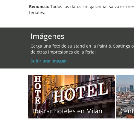
Renuncia:
Todos los datos sin garantía, salvo errore
feriales.
Imágenes
Carga una foto de su stand en la Paint & Coatings o
de otras impresiones de la feria!
Subir una imagen
Buscar hoteles en Milán
Cent