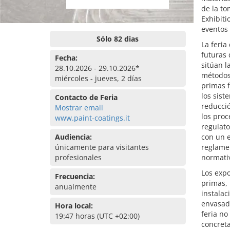
de la to
Exhibiti
eventos 
Sólo 82 dias
La feria
futuras 
Fecha:
sitúan l
28.10.2026 - 29.10.2026*
métodos 
miércoles - jueves, 2 días
primas f
los sist
Contacto de Feria
reducci
Mostrar email
los proc
www.paint-coatings.it
regulato
Audiencia:
con un e
únicamente para visitantes
reglamen
profesionales
normativ
Los expo
Frecuencia:
primas, 
anualmente
instalac
envasado
Hora local:
feria no
19:47 horas (UTC +02:00)
concreta