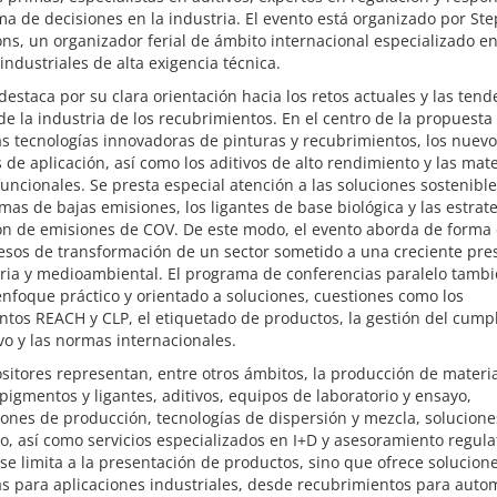
ma de decisiones en la industria. El evento está organizado por Ste
ons, un organizador ferial de ámbito internacional especializado e
industriales de alta exigencia técnica.
 destaca por su clara orientación hacia los retos actuales y las tend
de la industria de los recubrimientos. En el centro de la propuesta
as tecnologías innovadoras de pinturas y recubrimientos, los nuev
de aplicación, así como los aditivos de alto rendimiento y las mat
uncionales. Se presta especial atención a las soluciones sostenibl
emas de bajas emisiones, los ligantes de base biológica y las estrat
ón de emisiones de COV. De este modo, el evento aborda de forma 
esos de transformación de un sector sometido a una creciente pre
ria y medioambiental. El programa de conferencias paralelo tambié
nfoque práctico y orientado a soluciones, cuestiones como los
tos REACH y CLP, el etiquetado de productos, la gestión del cump
o y las normas internacionales.
sitores representan, entre otros ámbitos, la producción de materi
pigmentos y ligantes, aditivos, equipos de laboratorio y ensayo,
iones de producción, tecnologías de dispersión y mezcla, solucione
, así como servicios especializados en I+D y asesoramiento regulat
 se limita a la presentación de productos, sino que ofrece solucion
s para aplicaciones industriales, desde recubrimientos para auto