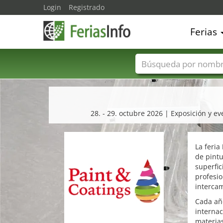
Login
Registrado
Ferias
Nombres de ferias
28. - 29. octubre 2026 | Exposición y e
La feria
de pintu
superfic
profesio
intercam
Cada añ
internac
materias