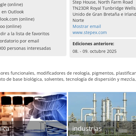
Step House, North Farm Road
gle (online)
TN23DR Royal Tunbridge Wells
a en Outlook
Unido de Gran Bretaña e Irlan
look.com (online)
Norte
oo (online)
Mostrar email
www.stepex.com
dir a la lista de favoritos
ordatorio por email
Ediciones anteriore:
000 personas interesadas
08. - 09. octubre 2025
sores funcionales, modificadores de reología, pigmentos, plastifican
o de base biológica, solventes, tecnología de dispersión y mezcla
ica
industrias