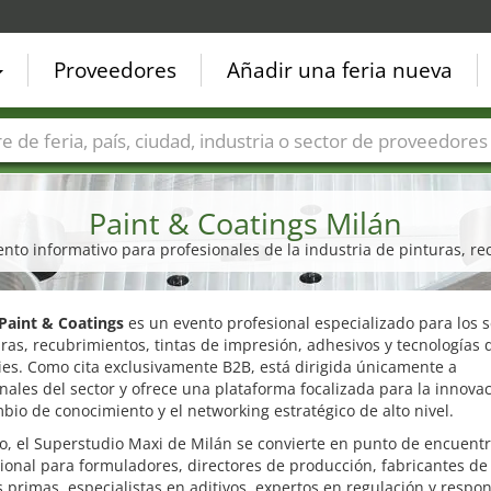
Proveedores
Añadir una feria nueva
Países
Ciudades
Sectores de ferias
Sectores de prove
Paint & Coatings Milán
vento informativo para profesionales de la industria de pinturas, re
Paint & Coatings
es un evento profesional especializado para los 
ras, recubrimientos, tintas de impresión, adhesivos y tecnologías 
ies. Como cita exclusivamente B2B, está dirigida únicamente a
nales del sector y ofrece una plataforma focalizada para la innovac
bio de conocimiento y el networking estratégico de alto nivel.
o, el Superstudio Maxi de Milán se convierte en punto de encuent
ional para formuladores, directores de producción, fabricantes de
 primas, especialistas en aditivos, expertos en regulación y respo