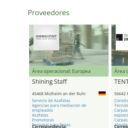
Proveedores
Área operacional: Europea
Área 
Shining Staff
TEN
45468 Mülheim an der Ruhr
56642 
Servicio de Azafatas
Constr
Agencias para mediacion de
Tecnol
empleados
Carpas
Azafatas
exposi
Promotoras
Carpas 
Personal para ferias
Alquile
Correspondencia:
Corres