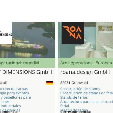
operacional: mundial
Área operacional: Europea
T DIMENSIONS GmbH
roana.design GmbH
Kruft
82031 Grünwald
uccion de carpas
Construcción de stands
ogía para eventos
Construcción de stands de feri
 y pabellones para
Stands de ferias
ciones
Arquitectura para la construcc
industriales
ferial
r de tiendas
Diseño de ferias
pondencia:
Correspondencia: