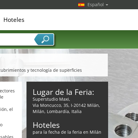
Español
Hoteles
edor de servicios
cubrimientos y tecnología de superficies
Lugar de la Feria:
sectores
de
Superstudio Maxi,
Via Moncucco, 35, I-20142 Milán,
ión, el
Milán, Lombardía, Italia
Hoteles
ro
para la fecha de la feria en Milán
nsables