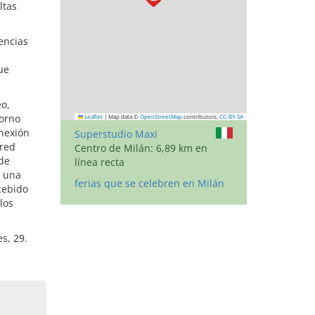
ltas
encias
ue
o,
torno
Leaflet
|
Map data ©
OpenStreetMap
contributors,
CC-BY-SA
onexión
Superstudio Maxi
 red
Centro de Milán: 6,89 km en
sde
línea recta
e una
ferias que se celebren en Milán
cebido
los
s, 29.