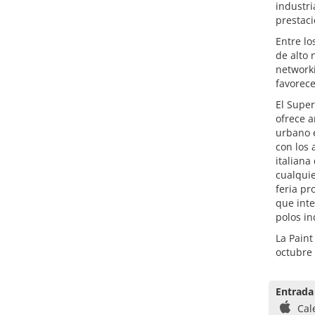
industri
prestaci
Entre lo
de alto 
networki
favorece
El Supe
ofrece a
urbano e
con los 
italiana
cualqui
feria pr
que inte
polos i
La Paint
octubre
Entrada
Cal