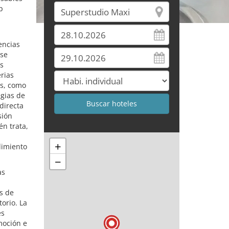
p
n
encias
 se
os
erias
es, como
egias de
directa
sión
n trata,
+
limiento
−
as
s de
orio. La
es
moción e