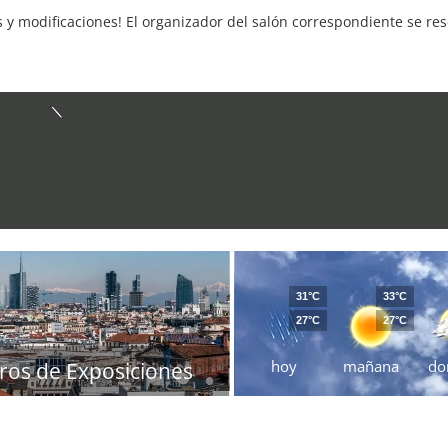
s y modificaciones! El organizador del salón correspondiente se re
31°C
33°C
27°C
27°C
hoy
mañana
do
ros de Exposiciones