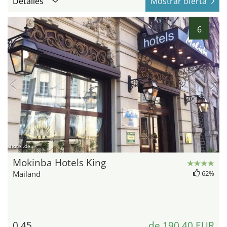
Detalles
Mostrar oferta
6
hotel.de
Mokinba Hotels King
Mailand
62%
0,45
de 190,40 EUR