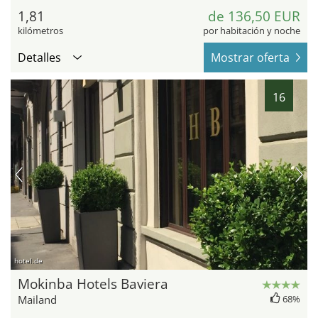
1,81
de 136,50 EUR
kilómetros
por habitación y noche
Detalles
Mostrar oferta
16
hotel.de
Mokinba Hotels Baviera
Mailand
68%