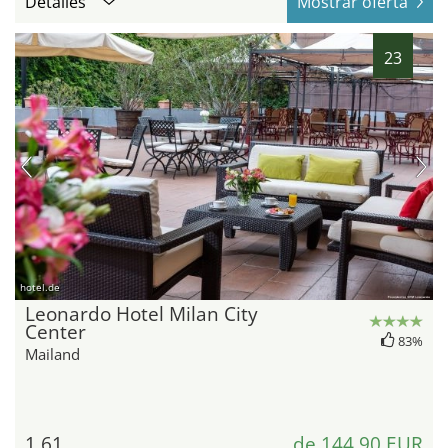
Detalles
Mostrar oferta
23
hotel.de
Leonardo Hotel Milan City
Center
83%
Mailand
1,61
de 144,90 EUR