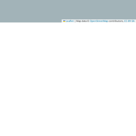
Leaflet
|
Map data ©
OpenStreetMap
contributors,
CC-BY-SA