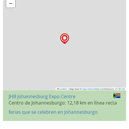
−
Leaflet
|
Map data ©
OpenStreetMap
contributors,
CC-BY-SA
JHB Johannesburg Expo Centre
Centro de Johannesburgo: 12,18 km en línea recta
ferias que se celebren en Johannesburgo