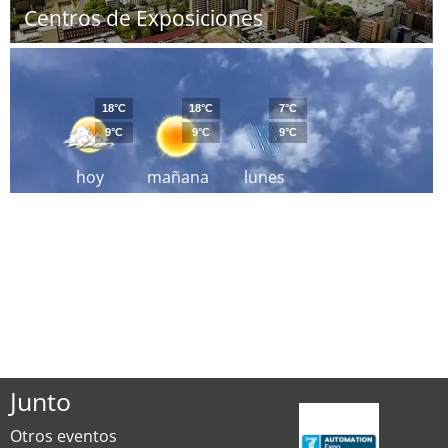
Centros de Exposiciones
18°C
18°C
7°C
9°C
9°C
9°C
hoy
mañana
lunes
Junto
Otros eventos