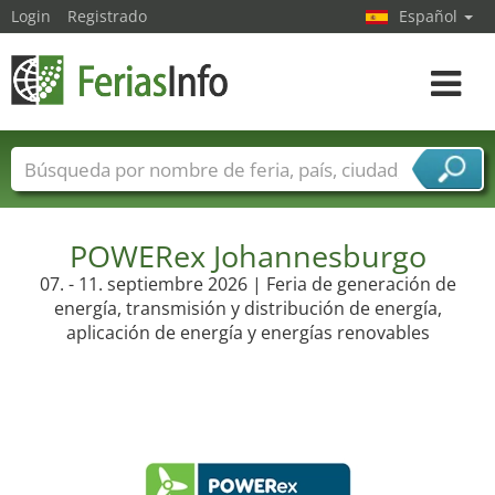
Login
Registrado
Español
Navega
toggle
Nombres de ferias
Países
Ciudades
Sectores de ferias
Sectores de proveedor de servicios
POWERex Johannesburgo
07. - 11. septiembre 2026 | Feria de generación de
energía, transmisión y distribución de energía,
aplicación de energía y energías renovables