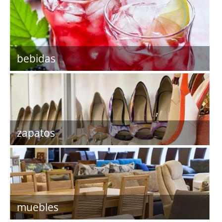
bebidas
zapatos
muebles