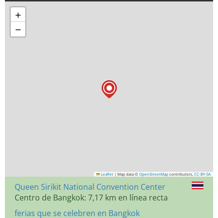
+
−
Leaflet
|
Map data ©
OpenStreetMap
contributors,
CC-BY-SA
Queen Sirikit National Convention Center
Centro de Bangkok: 7,17 km en línea recta
ferias que se celebren en Bangkok