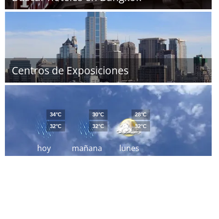
Centros de Exposiciones
34°C
30°C
28°C
32°C
32°C
32°C
hoy
mañana
lunes