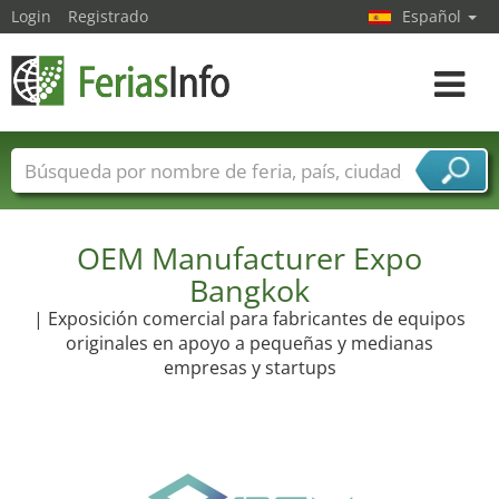
Login
Registrado
Español
Navega
toggle
Nombres de ferias
Países
Ciudades
Sectores de ferias
Sectores de proveedor de servicios
OEM Manufacturer Expo
Bangkok
| Exposición comercial para fabricantes de equipos
originales en apoyo a pequeñas y medianas
empresas y startups