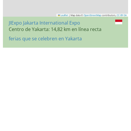
Leaflet
|
Map data ©
OpenStreetMap
contributors,
CC-BY-SA
JIExpo Jakarta International Expo
Centro de Yakarta: 14,82 km en línea recta
ferias que se celebren en Yakarta