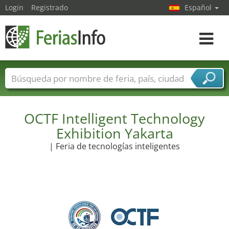
Login
Registrado
Español
Navega
toggle
Nombres de ferias
Países
Ciudades
Sectores de ferias
Sectores de proveedor de servicios
OCTF Intelligent Technology
Exhibition Yakarta
| Feria de tecnologías inteligentes