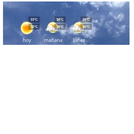
33°C
34°C
29°C
30°C
30°C
30°C
hoy
mañana
lunes