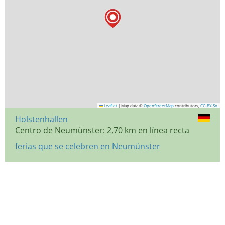
Leaflet
|
Map data ©
OpenStreetMap
contributors,
CC-BY-SA
Holstenhallen
Centro de Neumünster: 2,70 km en línea recta
ferias que se celebren en Neumünster