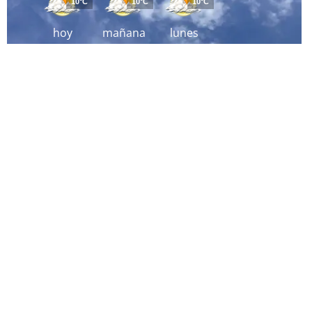
10°C
10°C
10°C
hoy
mañana
lunes