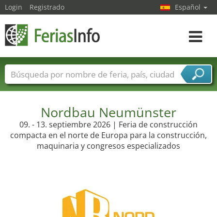
Login
Registrado
Español
Navega
toggle
Nombres de ferias
Países
Ciudades
Sectores de ferias
Sectores de proveedor de servicios
Nordbau Neumünster
09. - 13. septiembre 2026 | Feria de construcción
compacta en el norte de Europa para la construcción,
maquinaria y congresos especializados