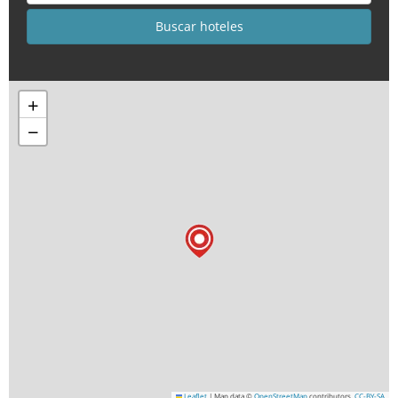
+
−
Leaflet
|
Map data ©
OpenStreetMap
contributors,
CC-BY-SA