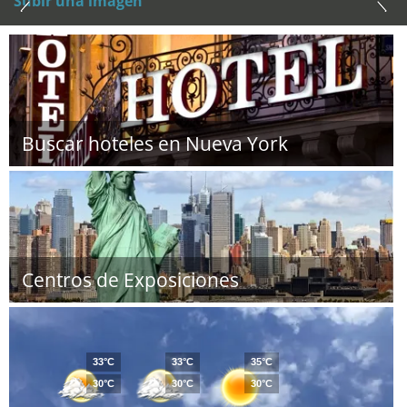
Subir una imagen
Buscar hoteles en Nueva York
Centros de Exposiciones
33°C
33°C
35°C
30°C
30°C
30°C