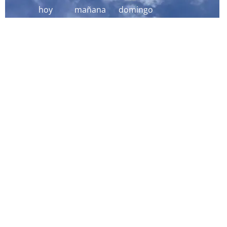
hoy
mañana
domingo