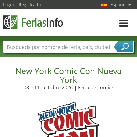
Login
Registrado
Español
Navega
toggle
Nombres de ferias
Países
Ciudades
Sectores de ferias
Sectores de proveedor de servicios
New York Comic Con Nueva
York
08. - 11. octubre 2026 | Feria de comics