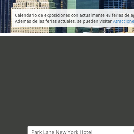
Calendario de exposiciones con actualmente 48 ferias de a
Además de las ferias actuales, se pueden visitar
Atraccione