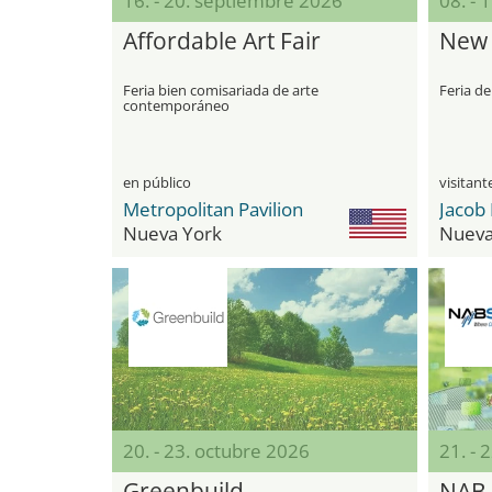
16. - 20. septiembre 2026
08. - 
Affordable Art Fair
New 
Feria bien comisariada de arte
Feria d
contemporáneo
en público
Metropolitan Pavilion
Nueva York
Nueva
20. - 23. octubre 2026
21. - 
Greenbuild
NAB