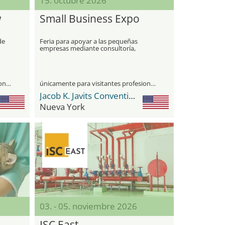
15. octubre 2026
w
Small Business Expo
de
Feria para apoyar a las pequeñas
empresas mediante consultoría,
herramientas de negocio y networking
únicamente para visitantes profesionales
únicamente para visitantes profesionales
Jacob K. Javits Convention Center
Nueva York
03. - 05. noviembre 2026
ISC East