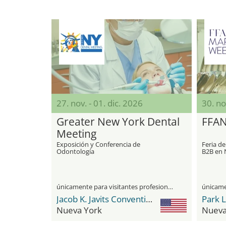
27. nov. - 01. dic. 2026
30. no
Greater New York Dental
FFAN
Meeting
Exposición y Conferencia de
Feria d
Odontología
B2B en 
únicamente para visitantes profesionales
Jacob K. Javits Convention Center
Nueva York
Nueva