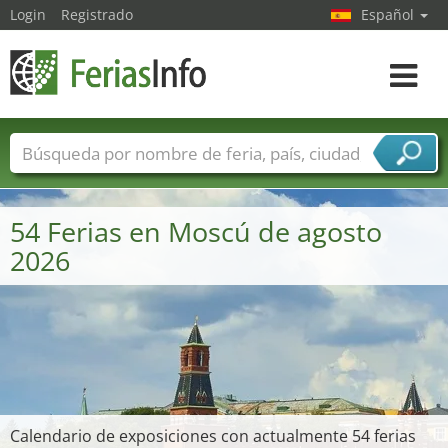
Login
Registrado
Español
Navega
toggle
Nombres de ferias
Países
Ciudades
Sectores de ferias
54 Ferias en Moscú de agosto
Sectores de proveedor de servicios
2026
Calendario de exposiciones con actualmente 54 ferias