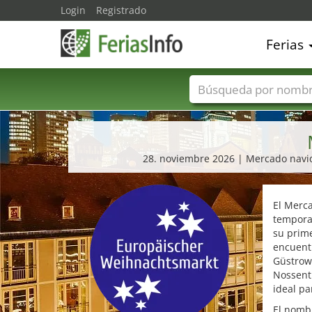
Login
Registrado
Ferias
Nombres de ferias
28. noviembre 2026 | Mercado navid
El Merc
temporad
su prim
encuentr
Güstrow 
Nossenti
ideal pa
El nomb