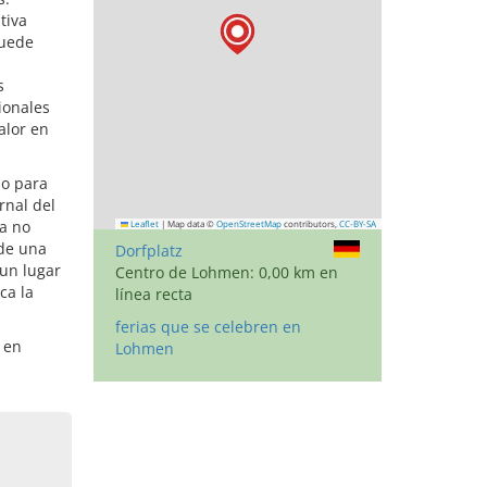
tiva
puede
s
ionales
alor en
mo para
rnal del
a no
Leaflet
|
Map data ©
OpenStreetMap
contributors,
CC-BY-SA
 de una
Dorfplatz
un lugar
Centro de Lohmen: 0,00 km en
ca la
línea recta
ferias que se celebren en
 en
Lohmen