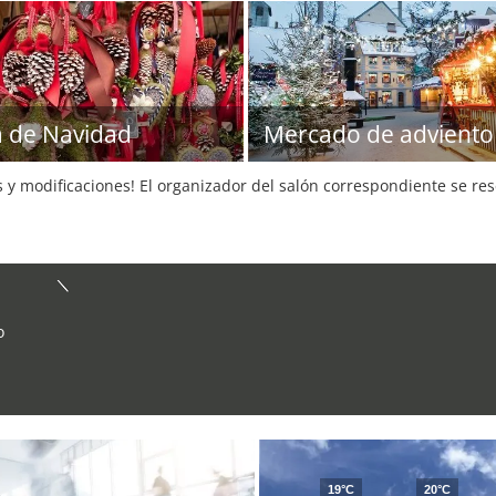
a de Navidad
Mercado de adviento
s y modificaciones! El organizador del salón correspondiente se re
o
19°C
20°C