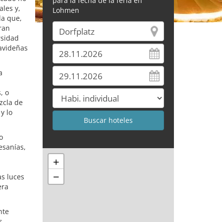
para la fecha de la feria en
ales y,
Lohmen
la que,
ran
rsidad
navideñas
a
, o
zcla de
y lo
o
esanías,
+
−
as luces
era
nte
s.