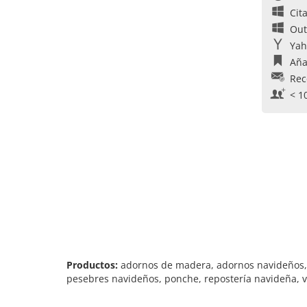
Cit
Out
Yah
Aña
Rec
< 1
Productos:
adornos de madera, adornos navideños, b
pesebres navideños, ponche, repostería navideña, ve