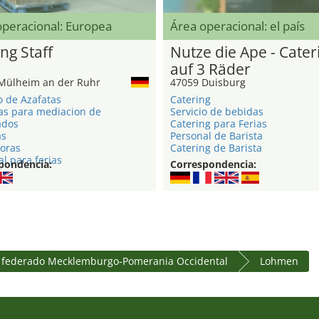
operacional: Europea
Área operacional: el país
ng Staff
Nutze die Ape - Cater
auf 3 Räder
Mülheim an der Ruhr
47059 Duisburg
o de Azafatas
Catering
as para mediacion de
Servicio de bebidas
ados
Catering para Ferias
as
Personal de Barista
oras
Catering de Barista
l para ferias
pondencia:
Correspondencia:
 federado Mecklemburgo-Pomerania Occidental
Lohmen