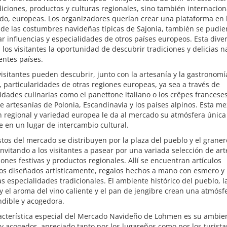
diciones, productos y culturas regionales, sino también internacion
do, europeas. Los organizadores querían crear una plataforma en 
de las costumbres navideñas típicas de Sajonia, también se pudie
r influencias y especialidades de otros países europeos. Esta dive
 los visitantes la oportunidad de descubrir tradiciones y delicias 
entes países.
 visitantes pueden descubrir, junto con la artesanía y la gastronomí
, particularidades de otras regiones europeas, ya sea a través de
idades culinarias como el panettone italiano o los crêpes franceses
 artesanías de Polonia, Escandinavia y los países alpinos. Esta me
n regional y variedad europea le da al mercado su atmósfera única 
e en un lugar de intercambio cultural.
tos del mercado se distribuyen por la plaza del pueblo y el graner
 invitando a los visitantes a pasear por una variada selección de art
ones festivas y productos regionales. Allí se encuentran artículos
os diseñados artísticamente, regalos hechos a mano con esmero y
as especialidades tradicionales. El ambiente histórico del pueblo, l
 y el aroma del vino caliente y el pan de jengibre crean una atmósf
ndible y acogedora.
acterística especial del Mercado Navideño de Lohmen es su ambie
 y acogedor, apreciado tanto por los lugareños como por los turista