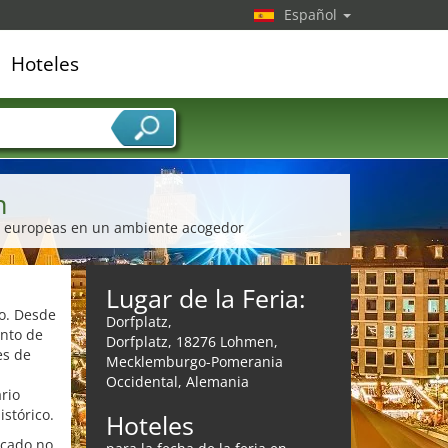
Español
Hoteles
edor de servicios
n
 y europeas en un ambiente acogedor
Lugar de la Feria:
to. Desde
Dorfplatz,
unto de
Dorfplatz, 18276 Lohmen,
es de
Mecklemburgo-Pomerania
Occidental, Alemania
rio
istórico.
Hoteles
rcado no