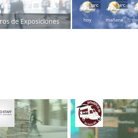
16°C
16°C
hoy
mañana
do
ros de Exposiciones