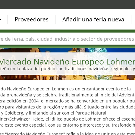
Proveedores
Añadir una feria nueva
Países
Ciudades
Sectores de ferias
Sectores de prove
Mercado Navideño Europeo Lohme
eño en la plaza del pueblo con tradiciones navideñas regionales
ado Navideño Europeo en Lohmen es un encantador evento de la
a prenavideña y se celebra tradicionalmente al inicio del Advien
era edición en 2004, el mercado se ha convertido en un popular p
o para visitantes de la región y más allá. Situado entre las ciudad
y Goldberg, y limitando al sur con el Parque Natural
ner/Schwinzer Heide, el idílico pueblo de Lohmen ofrece el escena
ra este evento especial, con su entorno pintoresco y su trasfondo h
re "Mercado Navideño Europeo" refleja la idea de unir en este me