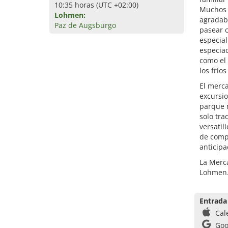
10:35 horas (UTC +02:00)
Muchos v
Lohmen:
agradab
Paz de Augsburgo
pasear c
especial
especiad
como el 
los frío
El merca
excursio
parque n
solo tra
versatil
de compr
anticipa
La Merc
Lohmen
Entrada
Cal
Goo