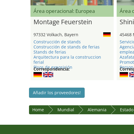
Área operacional: Europea
Área 
Montage Feuerstein
Shini
97332 Volkach, Bayern
45468 
Construcción de stands
Servici
Construcción de stands de ferias
Agenci
Stands de ferias
emple
Arquitectura para la construccion
Azafat
ferial
Promot
Pisos de exposición
Persona
Correspondencia:
Corres
Añadir los proveedores!
Home
Mundial
Alemania
Estado