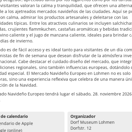
isitantes valoran la calma y tranquilidad, que ofrecen una alterna
le a los ajetreados mercados navideños de las ciudades. Aquí se 
on calma, admirar los productos artesanales y deleitarse con las
idades típicas. Entre los atractivos culinarios se incluyen salchicha
as, crujientes flammkuchen, castañas aromáticas y bebidas tradic
vino caliente y el jugo de manzana caliente, ideales para brindar c
s días de invierno.
do es de fácil acceso y es ideal tanto para visitantes de un día co
nistas de fin de semana que desean disfrutar de la atmósfera inve
acional. Cabe destacar el cuidado diseño del mercado, que integr
diciones regionales, sino también influencias europeas, dotándolo
idad especial. El Mercado Navideño Europeo en Lohmen no es solo 
as, sino una experiencia reflexiva que celebra de una manera úni
ción de la Navidad.
ado Navideño Europeo tendrá lugar el sábado, 28. noviembre 2026
.
 de calendario
Organizador
Dorf Museum Lohmen
endario de Apple
Dorfstr. 12
gle (online)