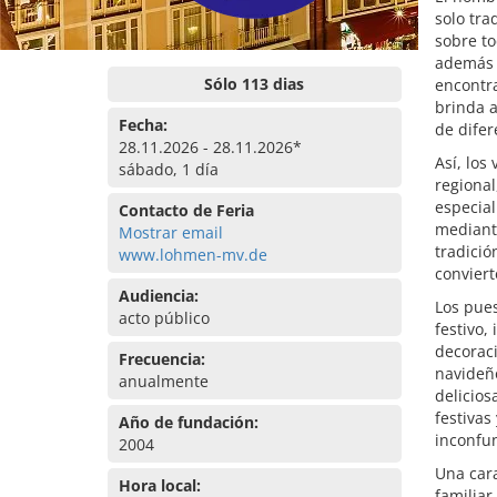
solo tra
sobre to
además 
Sólo 113 dias
encontra
brinda a
Fecha:
de difer
28.11.2026 - 28.11.2026*
Así, los
sábado, 1 día
regional
especial
Contacto de Feria
mediante
Mostrar email
tradició
www.lohmen-mv.de
conviert
Audiencia:
Los pues
acto público
festivo,
decoraci
Frecuencia:
navideñ
anualmente
delicios
festivas
Año de fundación:
inconfu
2004
Una car
Hora local:
familiar