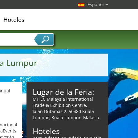
Español
Hoteles
edor de servicios
ala Lumpur
Lugar de la Feria:
anual
MITEC Malaysia International
Trade & Exhibition Centre,
Jalan Dutamas 2, 50480 Kuala
Lumpur, Kuala Lumpur, Malasia
rnacional
Hoteles
iaEvents
 evento