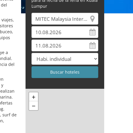
para la fecha de la feria en Kuala
 del
Lumpur
viajes,
sitores
 buceo,
uipos
ye a
ndial.
ncia del
en
 y
realizan
+
marina.
ofertas
−
ng.
 surf de
ón,