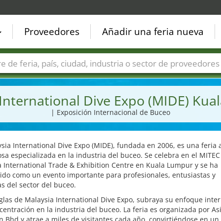
Proveedores
Añadir una feria nueva
Países
Ciudades
Sectores de ferias
Sectores de prove
International Dive Expo (MIDE) Ku
| Exposición Internacional de Buceo
sia International Dive Expo (MIDE), fundada en 2006, es una feria 
osa especializada en la industria del buceo. Se celebra en el MITEC
 International Trade & Exhibition Centre en Kuala Lumpur y se ha
ido como un evento importante para profesionales, entusiastas y
 del sector del buceo.
glas de Malaysia International Dive Expo, subraya su enfoque inte
centración en la industria del buceo. La feria es organizada por As
n Bhd y atrae a miles de visitantes cada año, convirtiéndose en un