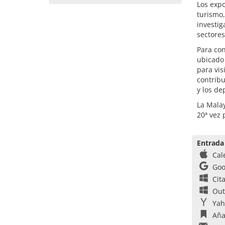
Los expo
turismo,
investig
sectores
Para con
ubicado 
para vis
contribu
y los de
La Malay
20ª vez
Entrada
Cal
Goo
Cit
Out
Yah
Aña