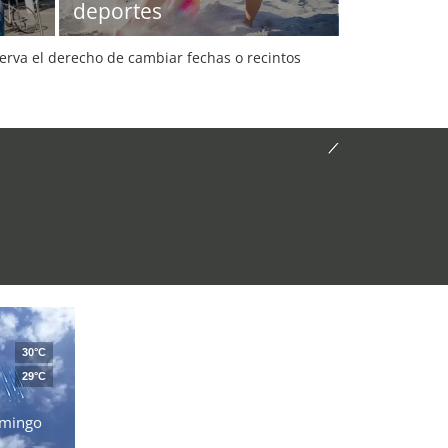
deportes
serva el derecho de cambiar fechas o recintos
30°C
29°C
mingo