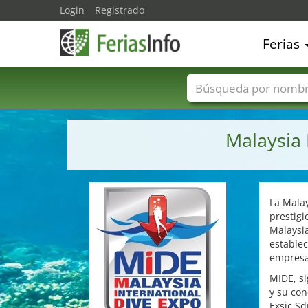
Login
Registrado
Ferias
Nombres de ferias
Malaysia 
La Malay
prestigi
Malaysia
establec
empresas
MIDE, si
y su con
Exsic Sd