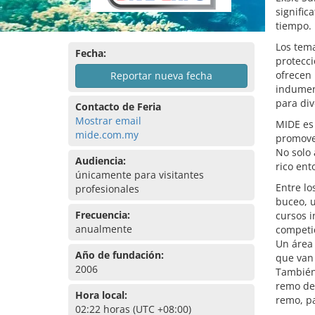
signific
tiempo.
Los tema
Fecha:
protecci
ofrecen
Reportar nueva fecha
indument
para div
Contacto de Feria
Mostrar email
MIDE es 
mide.com.my
promover
No solo 
Audiencia:
rico ent
únicamente para visitantes
Entre lo
profesionales
buceo, u
Frecuencia:
cursos i
anualmente
competi
Un área 
Año de fundación:
que van
2006
También
remo de 
Hora local:
remo, pa
02:22 horas (UTC +08:00)