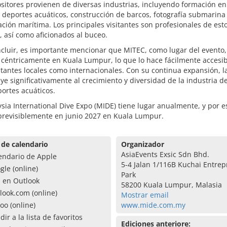
sitores provienen de diversas industrias, incluyendo formación en
 deportes acuáticos, construcción de barcos, fotografía submarina
ación marítima. Los principales visitantes son profesionales de est
, así como aficionados al buceo.
cluir, es importante mencionar que MITEC, como lugar del evento,
céntricamente en Kuala Lumpur, lo que lo hace fácilmente accesib
itantes locales como internacionales. Con su continua expansión, la
ye significativamente al crecimiento y diversidad de la industria d
portes acuáticos.
sia International Dive Expo (MIDE) tiene lugar anualmente, y por e
 previsiblemente en junio 2027 en Kuala Lumpur.
 de calendario
Organizador
AsiaEvents Exsic Sdn Bhd.
endario de Apple
5-4 Jalan 1/116B Kuchai Entre
gle (online)
Park
a en Outlook
58200 Kuala Lumpur, Malasia
look.com (online)
Mostrar email
oo (online)
www.mide.com.my
dir a la lista de favoritos
Ediciones anteriore: