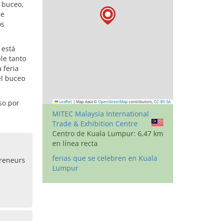
 buceo,
 e
os
 está
le tanto
 feria
el buceo
so por
Leaflet
|
Map data ©
OpenStreetMap
contributors,
CC-BY-SA
MITEC Malaysia International
Trade & Exhibition Centre
Centro de Kuala Lumpur: 6,47 km
en línea recta
ferias que se celebren en Kuala
preneurs
Lumpur