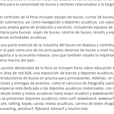
ativo para la comunidad de buceo y sectores relacionados a lo largo
s centrales de la feria incluyen equipo de buceo, cursos de buceo, 
ón submarina, así como navegación y deportes acuáticos. Los expo
 una amplia gama de productos y servicios, incluyendo equipos de
aria para bucear, viajes de buceo, centros de buceo, resorts y eq
ersas actividades acuáticas.
una parte esencial de la industria del buceo en Malasia y contribu
 el país como uno de los principales destinos de buceo a nivel mu
aporta a la economía malasia, sino que también resalta la importa
orno marino del país.
s puntos destacados de la feria se incluyen foros sobre educación 
n área de red B2B, una exposición de barcos y deportes acuáticos,
ntroductorios de buceo en piscina para principiantes. Además, se 
ciones y entregas de premios, como el concurso de fotografía sub
especial está dedicada a los deportes acuáticos motorizados, con 
 desde botes y motos acuáticas hasta esquí acuático y wakeboardi
 se presentan deportes acuáticos como surf, wakeboard, wakesurf,
pie, rafting, kayak, canoa, motos acuáticas, carrera de botes drag
rasailing, windsurf, flyboard, kitesurf y mucho más.