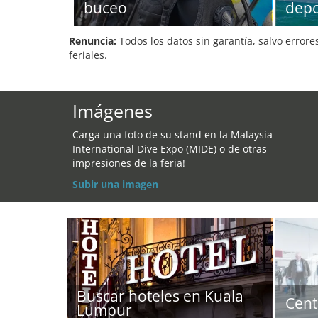
buceo
depo
Renuncia:
Todos los datos sin garantía, salvo errore
feriales.
Imágenes
Carga una foto de su stand en la Malaysia
International Dive Expo (MIDE) o de otras
impresiones de la feria!
Subir una imagen
Buscar hoteles en Kuala
Cent
Lumpur