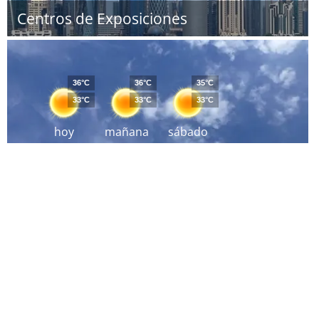
Centros de Exposiciones
36°C
36°C
35°C
33°C
33°C
33°C
hoy
mañana
sábado