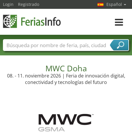
Login
Registrado
Español
Navega
toggle
Nombres de ferias
Países
Ciudades
Sectores de ferias
Sectores de proveedor de servicios
MWC Doha
08. - 11. noviembre 2026 | Feria de innovación digital,
conectividad y tecnologías del futuro