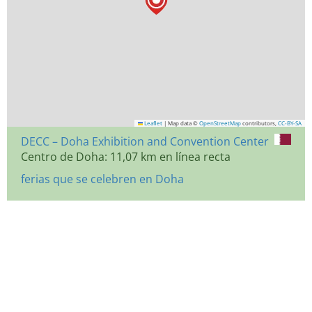
Leaflet
|
Map data ©
OpenStreetMap
contributors,
CC-BY-SA
DECC – Doha Exhibition and Convention Center
Centro de Doha: 11,07 km en línea recta
ferias que se celebren en Doha