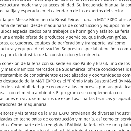
estructura moderna y su accesibilidad. Su frecuencia bianual la co
echa fija y esperada en el calendario de los expertos del sector.
ada por Messe München do Brasil Feiras Ltda., la M&T EXPO ofrec
gama de temas, desde maquinaria de construcción y equipos mine
uipos especializados para trabajos de hormigón y asfalto. La feria
 una amplia oferta de productos y servicios, que incluyen grúas,
ras, cargadoras, equipos de perforación y transporte, así como
ructura y equipos de elevación. Se presta especial atención a com
ios para la industria de la construcción y la minería.
a conexión de la feria con su sede en São Paulo y Brasil, uno de los
 y más dinámicos mercados de Sudamérica, ofrece condiciones id
intercambio de conocimientos especializados y oportunidades come
o destacado de la M&T EXPO es el "Prêmio Mais Sustentável By M&
o de sostenibilidad que reconoce a las empresas por sus práctica
osas con el medio ambiente. El programa se complementa con
ciones en vivo, seminarios de expertos, charlas técnicas y capacit
eradores de maquinaria.
sitores y visitantes de la M&T EXPO provienen de diversas industr
izadas en tecnologías de construcción y minería, así como en servi
ados. Como parte de la red global BAUMA, la feria ofrece una plat
intercambio internacional y el establecimiento de nuevas relacione