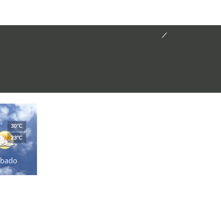
30°C
23°C
ábado