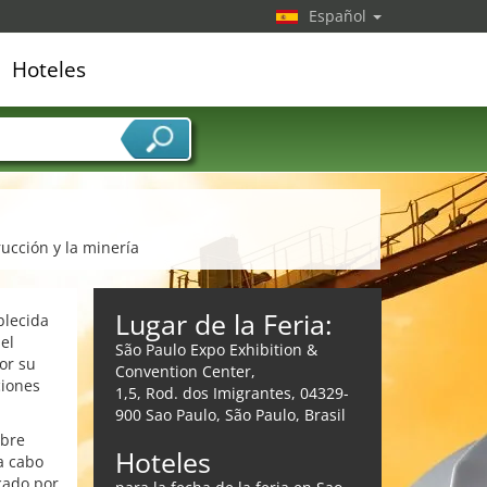
Español
Hoteles
edor de servicios
ucción y la minería
Lugar de la Feria:
blecida
el
São Paulo Expo Exhibition &
or su
Convention Center,
ciones
1,5, Rod. dos Imigrantes, 04329-
900 Sao Paulo, São Paulo, Brasil
mbre
Hoteles
a cabo
cado por