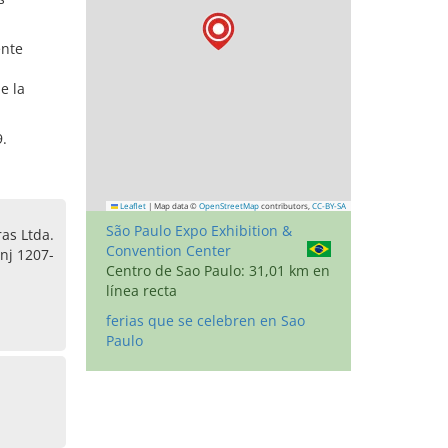
ente
e la
9.
Leaflet
|
Map data ©
OpenStreetMap
contributors,
CC-BY-SA
São Paulo Expo Exhibition &
as Ltda.
Convention Center
nj 1207-
Centro de Sao Paulo: 31,01 km en
línea recta
ferias que se celebren en Sao
Paulo