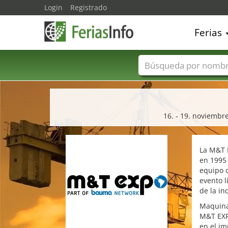
Login
Registrado
Ferias
Nombres de ferias
16. - 19. noviembr
La M&T E
en 1995 
equipo 
evento l
de la in
Maquinar
M&T EXPO
en el im