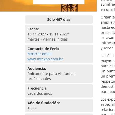
su infra
en una f
Organiz
Sólo 467 dias
amplia 
hasta eq
Fecha:
presenta
16.11.2027 - 19.11.2027*
excavado
martes - viernes, 4 días
infraest
y servic
Contacto de Feria
Mostrar email
La sólid
www.mtexpo.com.br
mayores
para el 
Audiencia:
Un punt
únicamente para visitantes
un premi
profesionales
respetu
demostra
Frecuencia:
para op
cada dos años
Los expo
Año de fundación:
especial
1995
relacion
para el 