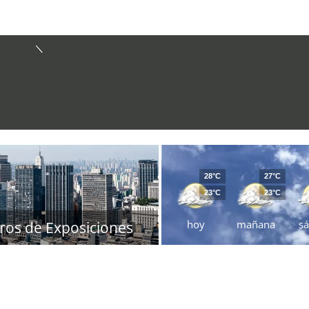
28°C
27°C
23°C
23°C
hoy
mañana
s
ros de Exposiciones