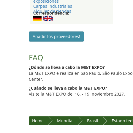
exposiciones
Carpas industriales
Alquiler de tiendas
Correspondencia:
Añadir los proveedores!
FAQ
¿Dónde se lleva a cabo la M&T EXPO?
La M&T EXPO e realiza en Sao Paulo, São Paulo Expo
Center.
¿Cuándo se lleva a cabo la M&T EXPO?
Visite la M&T EXPO del 16. - 19. noviembre 2027.
Home
Mundial
Brasil
Estado fed