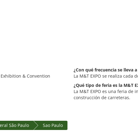
¿Con qué frecuencia se lleva 
 Exhibition & Convention
La M&T EXPO se realiza cada d
¿Qué tipo de feria es la M&T 
La M&T EXPO es una feria de in
construcción de carreteras.
eral São Paulo
Sao Paulo