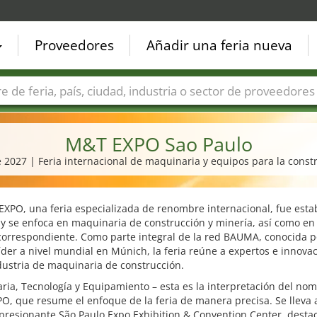
Proveedores
Añadir una feria nueva
Países
Ciudades
Sectores de ferias
Sectores de prove
M&T EXPO Sao Paulo
e 2027 | Feria internacional de maquinaria y equipos para la constr
XPO, una feria especializada de renombre internacional, fue esta
y se enfoca en maquinaria de construcción y minería, así como en 
correspondiente. Como parte integral de la red BAUMA, conocida p
íder a nivel mundial en Múnich, la feria reúne a expertos e innova
dustria de maquinaria de construcción.
ia, Tecnología y Equipamiento – esta es la interpretación del no
, que resume el enfoque de la feria de manera precisa. Se lleva 
presionante São Paulo Expo Exhibition & Convention Center, desta