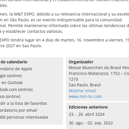
les.
en, la M&T EXPO, debido a su relevancia internacional y su excel
ón en São Paulo, es un evento indispensable para la comunidad
nal. Permite mantenerse informado sobre las últimas tendencias d
a y establecer contactos valiosos.
XPO tendrá lugar en 4 días de martes, 16. noviembre a viernes, 1
re 2027 en Sao Paulo.
 de calendario
Organizador
Messe Muenchen do Brasil Feir
endario de Apple
Francisco Matarazzo, 1752 – Co
gle (online)
1210
a en Outlook
Sao Paulo, Brasil
look.com (online)
Mostrar email
oo (online)
www.mm-br.com
dir a la lista de favoritos
Ediciones anteriore:
ordatorio por email
23. - 26. abril 2024
000 personas interesadas
30. ago. - 02. sep. 2022