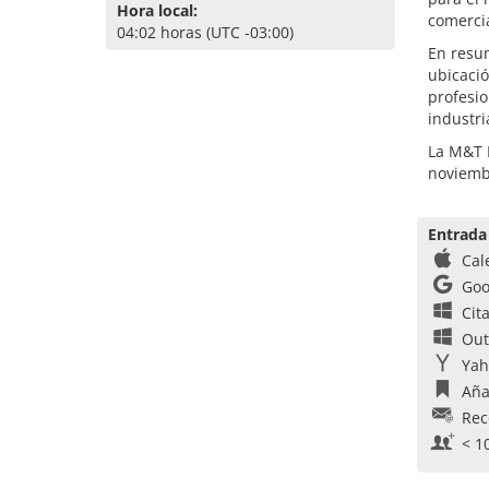
Hora local:
comercia
04:02 horas (UTC -03:00)
En resum
ubicaci
profesio
industri
La M&T E
noviemb
Entrada
Cal
Goo
Cit
Out
Yah
Aña
Rec
< 1