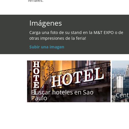
feriales.
Imágenes
Carga una foto de su stand en la M&T EXPO o de
otras impresiones de la feria!
Subir una imagen
Buscar hoteles en Sao
Cent
Paulo