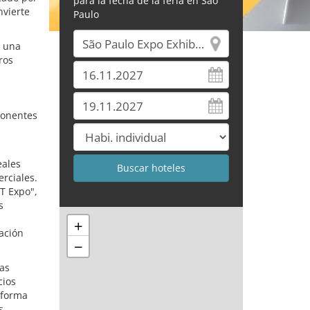
para la fecha de la feria en Sao
nvierte
Paulo
e una
ros
ponentes
eales
rciales.
T Expo",
s
+
ación
−
ias
cios
aforma
s