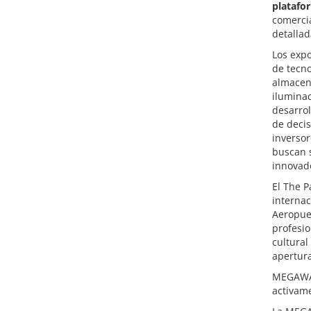
platafo
comercia
detallad
Los expo
de tecno
almacen
iluminac
desarrol
de decis
inversor
buscan s
innovad
El The P
internac
Aeropuer
profesio
cultural
apertura
MEGAWAT
activame