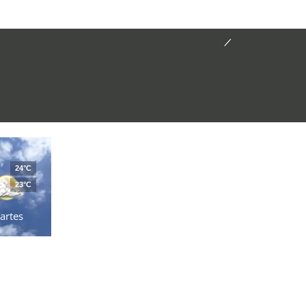
24°C
23°C
artes