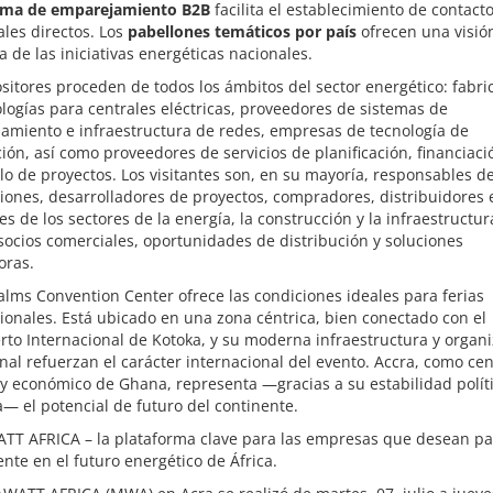
rma de emparejamiento B2B
facilita el establecimiento de contact
les directos. Los
pabellones temáticos por país
ofrecen una visió
a de las iniciativas energéticas nacionales.
sitores proceden de todos los ámbitos del sector energético: fabri
logías para centrales eléctricas, proveedores de sistemas de
amiento e infraestructura de redes, empresas de tecnología de
ión, así como proveedores de servicios de planificación, financiaci
lo de proyectos. Los visitantes son, en su mayoría, responsables d
iones, desarrolladores de proyectos, compradores, distribuidores 
es de los sectores de la energía, la construcción y la infraestructur
ocios comerciales, oportunidades de distribución y soluciones
oras.
alms Convention Center ofrece las condiciones ideales para ferias
ionales. Está ubicado en una zona céntrica, bien conectado con el
to Internacional de Kotoka, y su moderna infraestructura y organ
nal refuerzan el carácter internacional del evento. Accra, como cen
 y económico de Ghana, representa —gracias a su estabilidad políti
— el potencial de futuro del continente.
T AFRICA – la plataforma clave para las empresas que desean par
nte en el futuro energético de África.