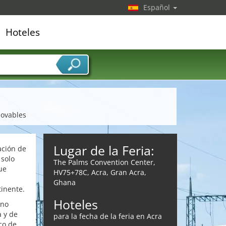
Español
Hoteles
edor de servicios
novables
Lugar de la Feria:
ación de
 solo
The Palms Convention Center,
ue
HV75+78C, Acra, Gran Acra,
Ghana
tinente.
Hoteles
eno
 y de
para la fecha de la feria en Acra
co de