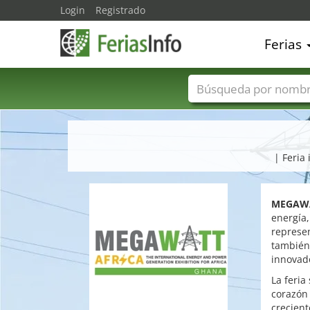
Login
Registrado
Ferias
Nombres de ferias
| Feria
MEGAWA
energía,
represen
también 
innovado
La feria
corazón 
crecient