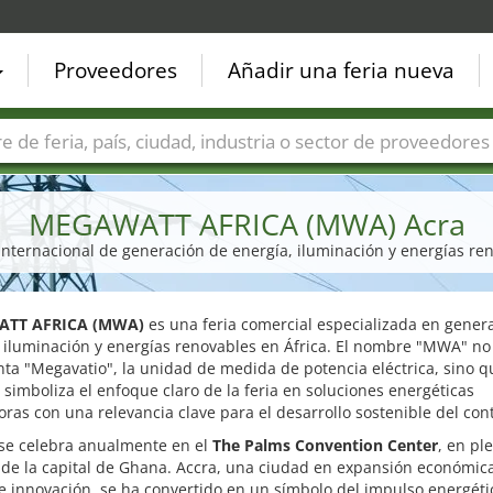
Proveedores
Añadir una feria nueva
Países
Ciudades
Sectores de ferias
Sectores de prove
MEGAWATT AFRICA (MWA) Acra
 internacional de generación de energía, iluminación y energías re
TT AFRICA (MWA)
es una feria comercial especializada en gener
 iluminación y energías renovables en África. El nombre "MWA" no
ta "Megavatio", la unidad de medida de potencia eléctrica, sino q
simboliza el enfoque claro de la feria en soluciones energéticas
ras con una relevancia clave para el desarrollo sostenible del con
 se celebra anualmente en el
The Palms Convention Center
, en pl
de la capital de Ghana. Accra, una ciudad en expansión económica
e innovación, se ha convertido en un símbolo del impulso energéti