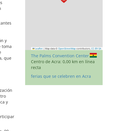
os
n
cantes
ón y
e toma
Leaflet
|
Map data ©
OpenStreetMap
contributors,
CC-BY-SA
e
The Palms Convention Center
a, que
Centro de Acra: 0,00 km en línea
recta
ferias que se celebren en Acra
ización
tro
ca y
ticipar