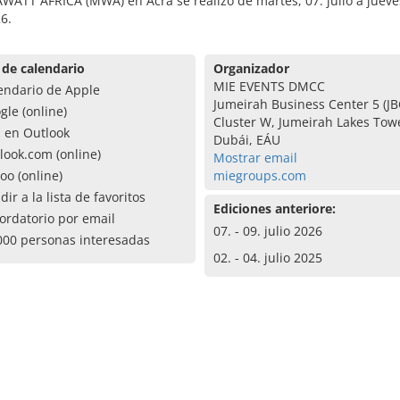
ATT AFRICA (MWA) en Acra se realizó de martes, 07. julio a jueves
26.
 de calendario
Organizador
MIE EVENTS DMCC
endario de Apple
Jumeirah Business Center 5 (JBC
gle (online)
Cluster W, Jumeirah Lakes Tow
a en Outlook
Dubái, EÁU
look.com (online)
Mostrar email
oo (online)
miegroups.com
dir a la lista de favoritos
Ediciones anteriore:
ordatorio por email
07. - 09. julio 2026
000 personas interesadas
02. - 04. julio 2025