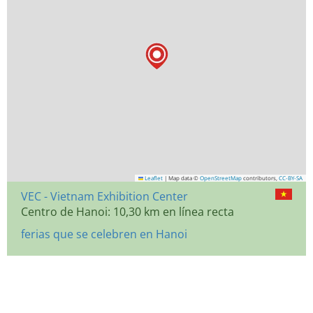
Leaflet
|
Map data ©
OpenStreetMap
contributors,
CC-BY-SA
VEC - Vietnam Exhibition Center
Centro de Hanoi: 10,30 km en línea recta
ferias que se celebren en Hanoi