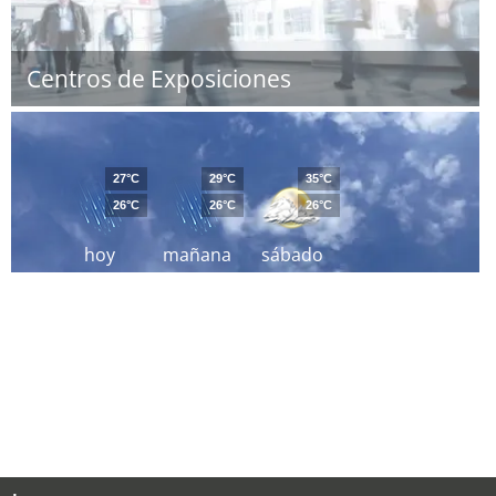
Centros de Exposiciones
27°C
29°C
35°C
26°C
26°C
26°C
hoy
mañana
sábado