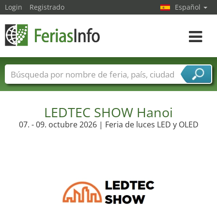
Login
Registrado
Español
Navega
toggle
Nombres de ferias
Países
Ciudades
Sectores de ferias
Sectores de proveedor de servicios
LEDTEC SHOW Hanoi
07. - 09. octubre 2026 | Feria de luces LED y OLED