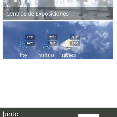
Centros de Exposiciones
27°C
29°C
35°C
26°C
26°C
26°C
hoy
mañana
sábado
Junto