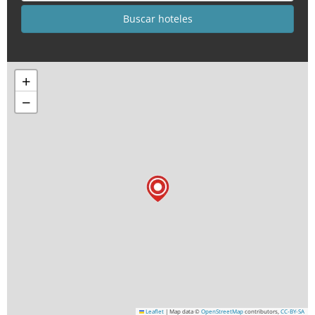
+
−
Leaflet
|
Map data ©
OpenStreetMap
contributors,
CC-BY-SA