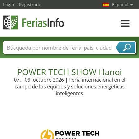
Login
Registrado
Español
Navega
toggle
Nombres de ferias
Países
Ciudades
Sectores de ferias
Sectores de proveedor de servicios
POWER TECH SHOW Hanoi
07. - 09. octubre 2026 | Feria internacional en el
campo de los equipos y soluciones energéticas
inteligentes