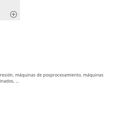
x
mpresión, máquinas de posprocesamiento, máquinas
inados, …