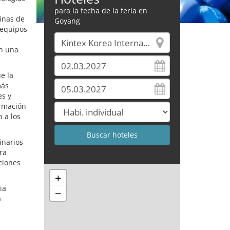
e
para la fecha de la feria en
inas de
Goyang
 equipos
e
en una
e la
más
es y
ormación
 a los
inarios
ra
ciones
+
ia
−
a