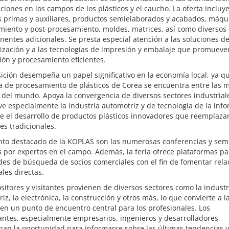
ciones en los campos de los plásticos y el caucho. La oferta incluy
s primas y auxiliares, productos semielaborados y acabados, máqu
miento y post-procesamiento, moldes, matrices, así como diversos
entes adicionales. Se presta especial atención a las soluciones d
ización y a las tecnologías de impresión y embalaje que promuev
ón y procesamiento eficientes.
ición desempeña un papel significativo en la economía local, ya qu
a de procesamiento de plásticos de Corea se encuentra entre las 
del mundo. Apoya la convergencia de diversos sectores industrial
 especialmente la industria automotriz y de tecnología de la inf
 el desarrollo de productos plásticos innovadores que reemplazan
es tradicionales.
nto destacado de la KOPLAS son las numerosas conferencias y sem
s por expertos en el campo. Además, la feria ofrece plataformas pa
des de búsqueda de socios comerciales con el fin de fomentar rela
les directas.
sitores y visitantes provienen de diversos sectores como la industr
iz, la electrónica, la construcción y otros más, lo que convierte a l
n un punto de encuentro central para los profesionales. Los
antes, especialmente empresarios, ingenieros y desarrolladores,
an la oportunidad para informarse sobre las últimas tendencias y