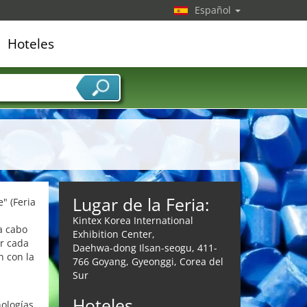
Español
Hoteles
edor de servicios
Lugar de la Feria:
" (Feria
Kintex Korea International
 a cabo
Exhibition Center,
ar cada
Daehwa-dong Ilsan-seogu, 411-
n con la
766 Goyang, Gyeonggi, Corea del
Sur
Hoteles
nologías