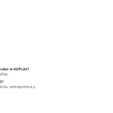
a cabo la KOPLAS?
años.
AS?
icos, petroquímica y .