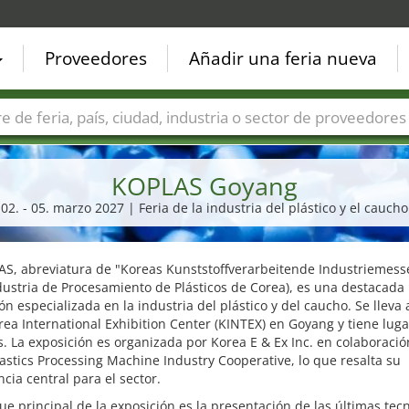
Proveedores
Añadir una feria nueva
Países
Ciudades
Sectores de ferias
Sectores de prove
KOPLAS Goyang
02. - 05. marzo 2027 | Feria de la industria del plástico y el caucho
S, abreviatura de "Koreas Kunststoffverarbeitende Industriemesse
dustria de Procesamiento de Plásticos de Corea), es una destacada
ón especializada en la industria del plástico y del caucho. Se lleva
rea International Exhibition Center (KINTEX) en Goyang y tiene lug
. La exposición es organizada por Korea E & Ex Inc. en colaboració
astics Processing Machine Industry Cooperative, lo que resalta su
cia central para el sector.
ue principal de la exposición es la presentación de las últimas tec