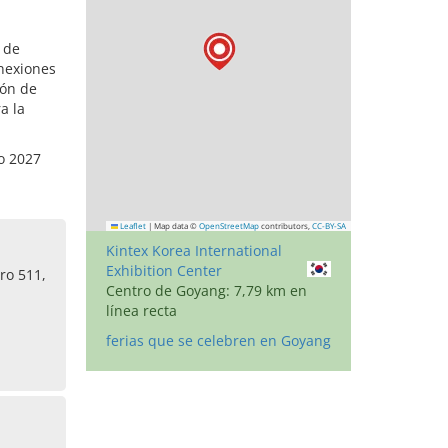
 de
nexiones
ión de
a la
o 2027
Leaflet
|
Map data ©
OpenStreetMap
contributors,
CC-BY-SA
Kintex Korea International
Exhibition Center
ro 511,
Centro de Goyang: 7,79 km en
línea recta
ferias que se celebren en Goyang