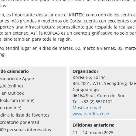
ías.
mo, es importante destacar que el KINTEX, como uno de los centros
iones más grandes y modernos de Corea, cuenta con excelentes co
porte y una infraestructura sobresaliente que respalda la realizac
o tan extenso. Así, la KOPLAS es un evento significativo no solo par
a, sino también para toda la región.
S tendrá lugar en 4 días de martes, 02. marzo a viernes, 05. marz
ng.
 de calendario
Organizador
Korea E & Ex Inc.
endario de Apple
Rm.2001, WTC, Yeongdong-dae
gle (online)
Gangnam-gu
a en Outlook
06164 Seúl, Corea del Sur
look.com (online)
Tel: +82 (2) 5510102
oo (online)
Mostrar email
www.eandex.co.kr
dir a la lista de favoritos
ordatorio por email
Ediciones anteriore:
000 personas interesadas
11. - 14. marzo 2025