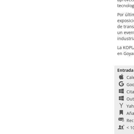
tecnolog
Por últi
exposic
de trans
un event
industri
La KOPLA
en Goya
Entrada
Cal
Goo
Cit
Out
Yah
Aña
Rec
< 1