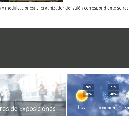
s y modificaciones! El organizador del salón correspondiente se re
28°C
27°C
30°C
30°C
hoy
mañana
s
ros de Exposiciones