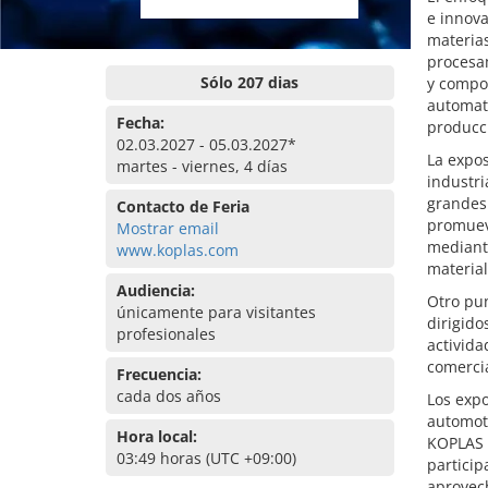
e innova
materia
procesa
Sólo 207 dias
y compon
automat
Fecha:
producci
02.03.2027 - 05.03.2027*
La expos
martes - viernes, 4 días
industri
grandes 
Contacto de Feria
promueve
Mostrar email
mediante
www.koplas.com
material
Audiencia:
Otro pu
únicamente para visitantes
dirigido
profesionales
activida
comercia
Frecuencia:
cada dos años
Los expo
automotr
Hora local:
KOPLAS e
03:49 horas (UTC +09:00)
particip
aprovech