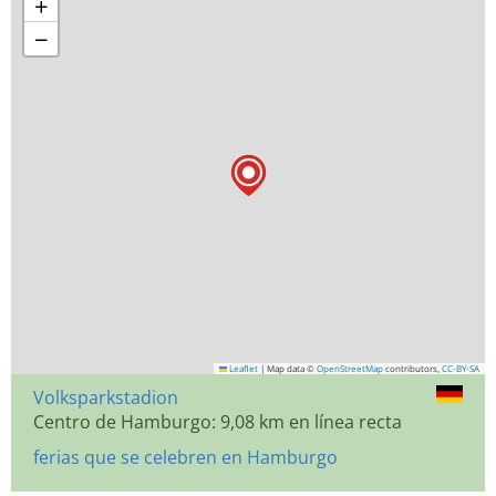
+
−
Leaflet
|
Map data ©
OpenStreetMap
contributors,
CC-BY-SA
Volksparkstadion
Centro de Hamburgo: 9,08 km en línea recta
ferias que se celebren en Hamburgo