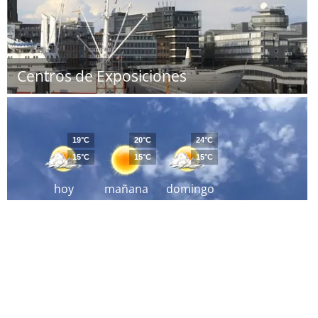
Centros de Exposiciones
19°C
20°C
24°C
15°C
15°C
15°C
hoy
mañana
domingo