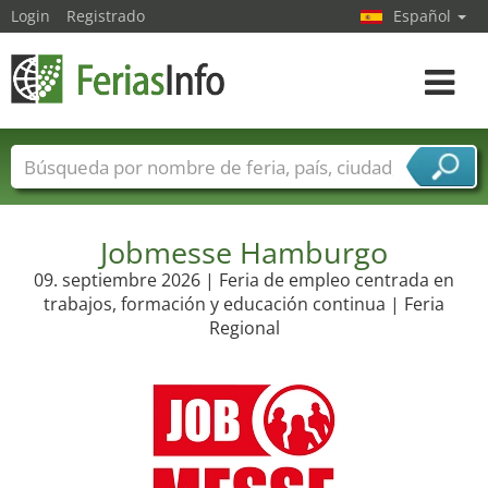
Login
Registrado
Español
Navega
toggle
Nombres de ferias
Países
Ciudades
Sectores de ferias
Sectores de proveedor de servicios
Jobmesse Hamburgo
09. septiembre 2026 | Feria de empleo centrada en
trabajos, formación y educación continua | Feria
Regional