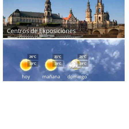
Centros de Exposiciones
26°C
21°C
26°C
19°C
19°C
19°C
hoy
mañana
domingo