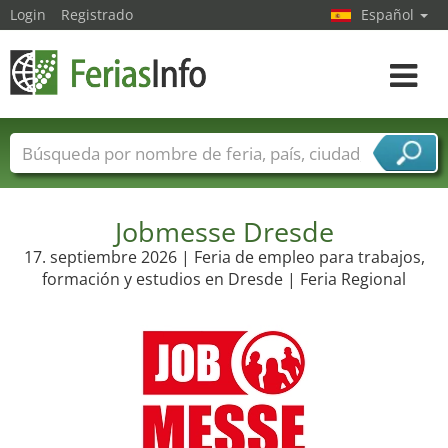
Login
Registrado
Español
Navega
toggle
Nombres de ferias
Países
Ciudades
Sectores de ferias
Sectores de proveedor de servicios
Jobmesse Dresde
17. septiembre 2026 | Feria de empleo para trabajos,
formación y estudios en Dresde | Feria Regional