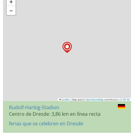
+
−
Leaflet
|
Map data ©
OpenStreetMap
contributors,
CC-BY-SA
Rudolf-Harbig-Stadion
Centro de Dresde: 3,86 km en línea recta
ferias que se celebren en Dresde