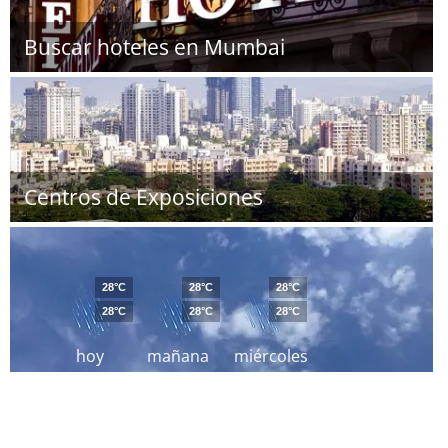
Buscar hoteles en Mumbai
Centros de Exposiciones
28°C
28°C
28°C
28°C
28°C
28°C
hoy
mañana
miércoles