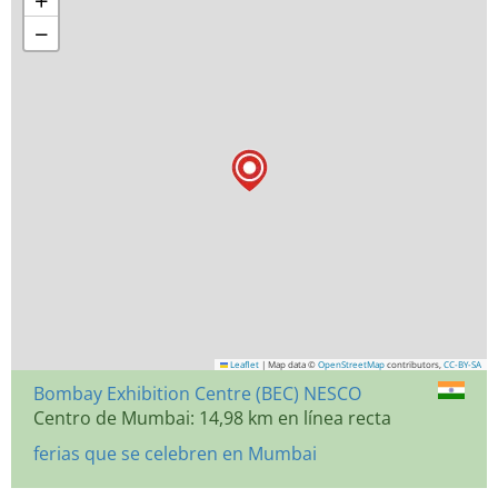
+
−
Leaflet
|
Map data ©
OpenStreetMap
contributors,
CC-BY-SA
Bombay Exhibition Centre (BEC) NESCO
Centro de Mumbai: 14,98 km en línea recta
ferias que se celebren en Mumbai