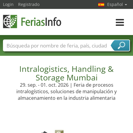
Login
Registrado
Español
Navega
toggle
Nombres de ferias
Países
Ciudades
Sectores de ferias
Sectores de proveedor de servicios
Intralogistics, Handling &
Storage Mumbai
29. sep. - 01. oct. 2026 | Feria de procesos
intralogísticos, soluciones de manipulación y
almacenamiento en la industria alimentaria