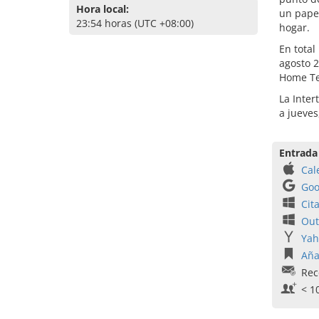
Hora local:
un papel
23:54 horas (UTC +08:00)
hogar.
En total
agosto 2
Home Te
La Inter
a jueves
Entrada
Cal
Goo
Cit
Out
Yah
Aña
Rec
< 1