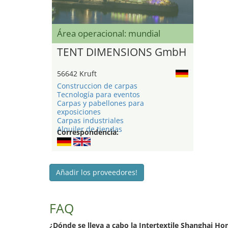
Área operacional: mundial
TENT DIMENSIONS GmbH
56642 Kruft
Construccion de carpas
Tecnología para eventos
Carpas y pabellones para
exposiciones
Carpas industriales
Alquiler de tiendas
Correspondencia:
Añadir los proveedores!
FAQ
¿Dónde se lleva a cabo la Intertextile Shanghai Ho