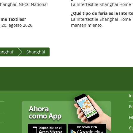
 Shanghái, NECC National
La Intertextile Shanghai Home T
¿Qué tipo de feria es la Inter
ome Textiles?
La Intertextile Shanghai Home T
- 20. agosto 2026.
mantenimiento.
anghai
Shanghái
I
P
Fe
Ca