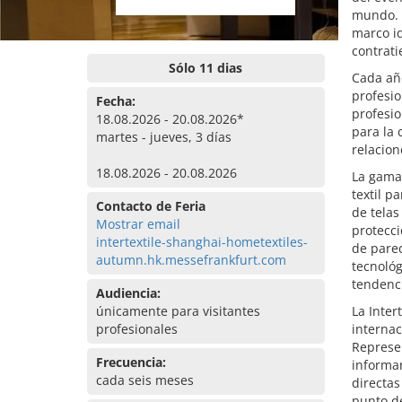
mundo. S
marco id
contrati
Sólo 11 dias
Cada año
profesi
Fecha:
profesio
18.08.2026 - 20.08.2026*
para la 
martes - jueves, 3 días
relacion
18.08.2026 - 20.08.2026
La gama 
textil p
Contacto de Feria
de telas
Mostrar email
protecci
intertextile-shanghai-hometextiles-
de pared
autumn.hk.messefrankfurt.com
tecnológ
tendenci
Audiencia:
únicamente para visitantes
La Inter
profesionales
internac
Represen
Frecuencia:
informar
cada seis meses
directas
punto de