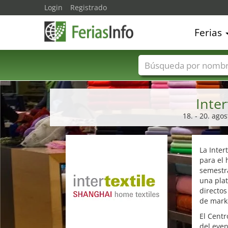
Login
Registrado
Ferias
Nombres de ferias
Inte
18. - 20. ago
La Inter
para el 
semestra
una plat
directos
de marke
El Centr
del even