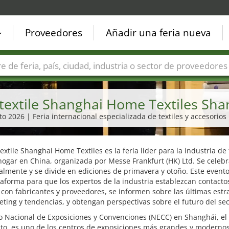
Proveedores
Añadir una feria nueva
Países
Ciudades
Sectores de ferias
Sectores de prove
rtextile Shanghai Home Textiles Sha
sto 2026 | Feria internacional especializada de textiles y accesorios
textile Shanghai Home Textiles es la feria líder para la industria de 
hogar en China, organizada por Messe Frankfurt (HK) Ltd. Se celeb
lmente y se divide en ediciones de primavera y otoño. Este evento
aforma para que los expertos de la industria establezcan contacto
 con fabricantes y proveedores, se informen sobre las últimas estr
ting y tendencias, y obtengan perspectivas sobre el futuro del sec
o Nacional de Exposiciones y Convenciones (NECC) en Shanghái, el
to, es uno de los centros de exposiciones más grandes y modernos