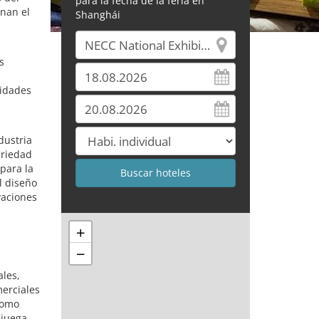
para la fecha de la feria en
nan el
Shanghái
s
nidades
dustria
ariedad
para la
l diseño
vaciones
+
−
les,
merciales
Como
 juega