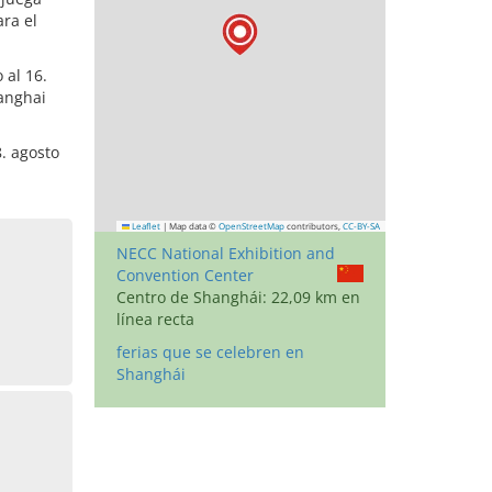
ara el
 al 16.
hanghai
8. agosto
Leaflet
|
Map data ©
OpenStreetMap
contributors,
CC-BY-SA
NECC National Exhibition and
Convention Center
Centro de Shanghái: 22,09 km en
línea recta
ferias que se celebren en
Shanghái