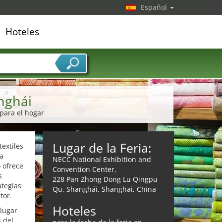
Español
Hoteles
edor de servicios
nghái
 para el hogar
Lugar de la Feria:
textiles
ra
NECC National Exhibition and
 ofrece
Convention Center,
s
228 Pan Zhong Dong Lu Qingpu
ategias
Qu, Shanghái, Shanghai, China
tor.
Hoteles
 lugar
 del