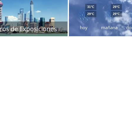
31°C
29°C
29°C
29°C
hoy
mañana
do
ros de Exposiciones