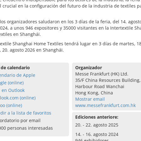
 crucial en la configuración del futuro de la industria de textiles p
 los organizadores saludaron en los 3 días de la feria, del 14. agosto
024, a unos 946 expositores y 35000 visitantes en la Intertextile S
xtiles en Shanghái.
textile Shanghai Home Textiles tendrá lugar en 3 días de martes, 1
, 20. agosto 2026 en Shanghái.
 de calendario
Organizador
Messe Frankfurt (HK) Ltd.
endario de Apple
35/F China Resources Building,
gle (online)
Harbour Road Wanchai
a en Outlook
Hong Kong, China
look.com (online)
Mostrar email
oo (online)
www.messefrankfurt.com.hk
dir a la lista de favoritos
Ediciones anteriore:
ordatorio por email
20. - 22. agosto 2025
000 personas interesadas
14. - 16. agosto 2024
946 exhibidores