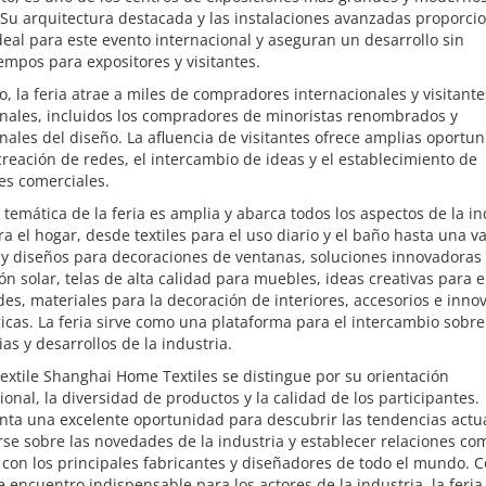
u arquitectura destacada y las instalaciones avanzadas proporcio
eal para este evento internacional y aseguran un desarrollo sin
empos para expositores y visitantes.
, la feria atrae a miles de compradores internacionales y visitante
onales, incluidos los compradores de minoristas renombrados y
nales del diseño. La afluencia de visitantes ofrece amplias oportu
creación de redes, el intercambio de ideas y el establecimiento de
es comerciales.
temática de la feria es amplia y abarca todos los aspectos de la in
ara el hogar, desde textiles para el uso diario y el baño hasta una v
 y diseños para decoraciones de ventanas, soluciones innovadoras 
ón solar, telas de alta calidad para muebles, ideas creativas para e
es, materiales para la decoración de interiores, accesorios e inno
icas. La feria sirve como una plataforma para el intercambio sobre
as y desarrollos de la industria.
textile Shanghai Home Textiles se distingue por su orientación
ional, la diversidad de productos y la calidad de los participantes.
ta una excelente oportunidad para descubrir las tendencias actua
se sobre las novedades de la industria y establecer relaciones co
 con los principales fabricantes y diseñadores de todo el mundo. 
 encuentro indispensable para los actores de la industria, la feria