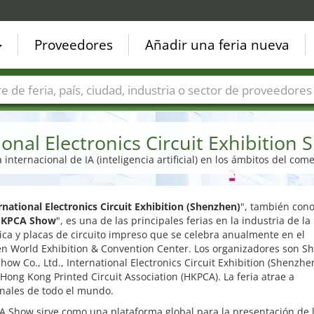
Proveedores
Añadir una feria nueva
Países
Ciudades
Sectores de ferias
Sectores de prove
ional Electronics Circuit Exhibition
 internacional de IA (inteligencia artificial) en los ámbitos del com
rnational Electronics Circuit Exhibition (Shenzhen)
", también con
KPCA Show
", es una de las principales ferias en la industria de la
ica y placas de circuito impreso que se celebra anualmente en el
n World Exhibition & Convention Center. Los organizadores son S
ow Co., Ltd., International Electronics Circuit Exhibition (Shenzhen
a Hong Kong Printed Circuit Association (HKPCA). La feria atrae a
onales de todo el mundo.
A Show sirve como una plataforma global para la presentación de 