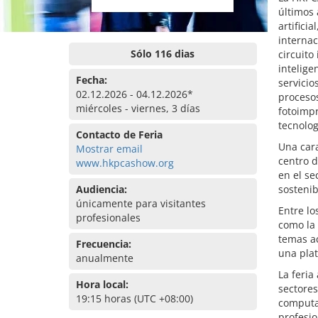
últimos 
artifici
interna
Sólo 116 dias
circuito
intelige
Fecha:
servicio
02.12.2026 - 04.12.2026*
procesos
miércoles - viernes, 3 días
fotoimpr
tecnolog
Contacto de Feria
Una cara
Mostrar email
centro d
www.hkpcashow.org
en el se
Audiencia:
sostenib
únicamente para visitantes
Entre lo
profesionales
como la
temas ac
Frecuencia:
una plat
anualmente
La feria
Hora local:
sectores
19:15 horas (UTC +08:00)
computac
profesio