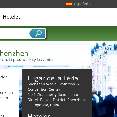
Español
Hoteles
edor de servicios
 Shenzhen
ercio, la producción y las ventas
Lugar de la Feria:
ocida
Shenzhen World Exhibition &
Convention Center,
henzhen
No.1 Zhancheng Road, Fuhai
) Co.,
Street, Bao’an District, Shenzhen,
Guangdong, China
Hoteles
los