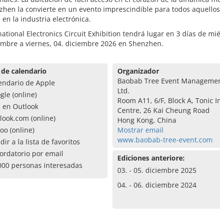
zhen la convierte en un evento imprescindible para todos aquello
 en la industria electrónica.
national Electronics Circuit Exhibition tendrá lugar en 3 días de mié
embre a viernes, 04. diciembre 2026 en Shenzhen.
 de calendario
Organizador
Baobab Tree Event Managemen
endario de Apple
Ltd.
gle (online)
Room A11, 6/F, Block A, Tonic I
a en Outlook
Centre, 26 Kai Cheung Road
look.com (online)
Hong Kong, China
oo (online)
Mostrar email
www.baobab-tree-event.com
dir a la lista de favoritos
ordatorio por email
Ediciones anteriore:
000 personas interesadas
03. - 05. diciembre 2025
04. - 06. diciembre 2024