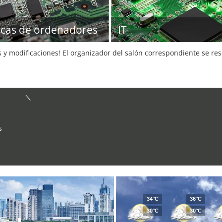
icas de ordenadores
IT
s y modificaciones! El organizador del salón correspondiente se re
s
34°C
36°C
30°C
30°C