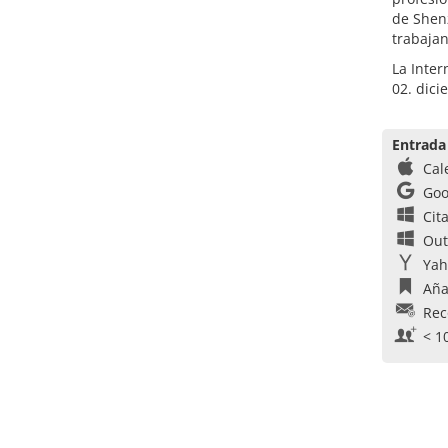
de Shen
trabajan
La Inter
02. dici
Entrada
Cal
Goo
Cit
Out
Yah
Aña
Rec
< 1