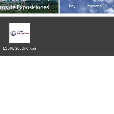
hoy
mañana
l
ros de Exposiciones
LOUPE South China