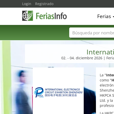
Login
Registrado
Ferias
Nombres de ferias
Internat
02. - 04. diciembre 2026 | Feria
La "
Inte
como "
H
electrón
Shenzhe
HKPCA Sh
Ltd. y l
profesi
La HKPC