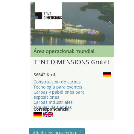
Área operacional: mundial
TENT DIMENSIONS GmbH
56642 Kruft
Construccion de carpas
Tecnología para eventos
Carpas y pabellones para
exposiciones
Carpas industriales
Alquiler de tiendas
Correspondencia:
Añadir los proveedores!