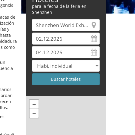
igencia
para la fecha de la feria en
Shenzhen
lacas de
ización
ías y
 hasta
oldadura
cas como
 un
luencia
narios,
bordan
frecen
+
los.
−
tes
trópoli