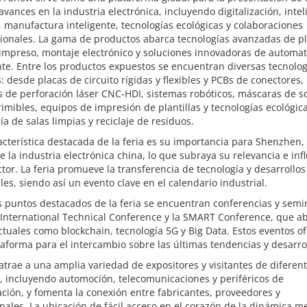
avances en la industria electrónica, incluyendo digitalización, intel
al, manufactura inteligente, tecnologías ecológicas y colaboraciones
cionales. La gama de productos abarca tecnologías avanzadas de p
 impreso, montaje electrónico y soluciones innovadoras de automat
nte. Entre los productos expuestos se encuentran diversas tecnolog
s: desde placas de circuito rígidas y flexibles y PCBs de conectores,
 de perforación láser CNC-HDI, sistemas robóticos, máscaras de s
imibles, equipos de impresión de plantillas y tecnologías ecológi
ía de salas limpias y reciclaje de residuos.
cterística destacada de la feria es su importancia para Shenzhen,
e la industria electrónica china, lo que subraya su relevancia e inf
ctor. La feria promueve la transferencia de tecnología y desarrollos
les, siendo así un evento clave en el calendario industrial.
s puntos destacados de la feria se encuentran conferencias y semi
 International Technical Conference y la SMART Conference, que a
tuales como blockchain, tecnología 5G y Big Data. Estos eventos o
aforma para el intercambio sobre las últimas tendencias y desarrol
 atrae a una amplia variedad de expositores y visitantes de diferen
, incluyendo automoción, telecomunicaciones y periféricos de
ión, y fomenta la conexión entre fabricantes, proveedores y
nales. La ubicación de fácil acceso en el corazón de la dinámica me