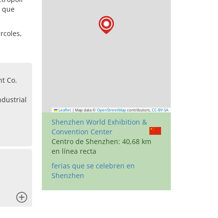
s que
rcoles,
t Co.
ndustrial
Leaflet
|
Map data ©
OpenStreetMap
contributors,
CC-BY-SA
Shenzhen World Exhibition &
Convention Center
Centro de Shenzhen: 40,68 km
en línea recta
ferias que se celebren en
Shenzhen
x