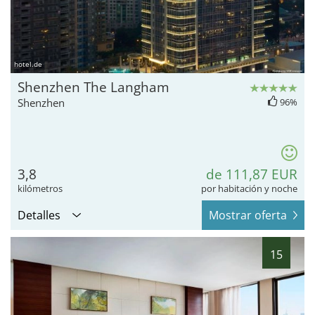
hotel.de
Shenzhen The Langham
Shenzhen
96%
3,8
de 111,87 EUR
kilómetros
por habitación y noche
Detalles
Mostrar oferta
15