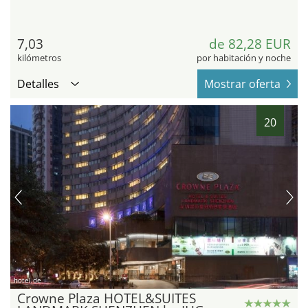
7,03
de 82,28 EUR
kilómetros
por habitación y noche
Detalles
Mostrar oferta
20
hotel.de
Crowne Plaza HOTEL&SUITES