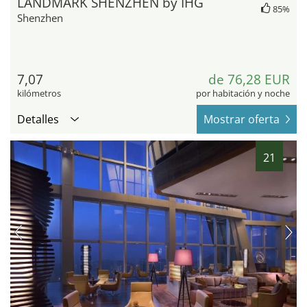
LANDMARK SHENZHEN by IHG
85%
Shenzhen
7,07
de 76,28 EUR
kilómetros
por habitación y noche
Detalles
Mostrar oferta
21