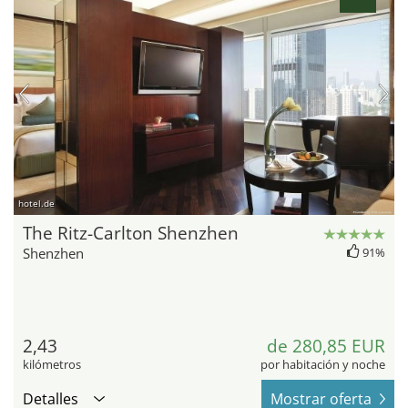
hotel.de
The Ritz-Carlton Shenzhen
Shenzhen
91%
2,43
de 280,85 EUR
kilómetros
por habitación y noche
Detalles
Mostrar oferta