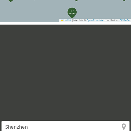
13
Leaflet
|
Map data ©
OpenStreetMap
contributors,
CC-BY-SA
27