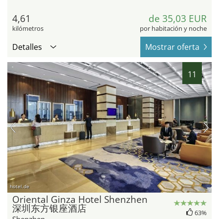
4,61
de 35,03 EUR
kilómetros
por habitación y noche
Detalles
Mostrar oferta
11
hotel.de
Oriental Ginza Hotel Shenzhen
深圳东方银座酒店
63%