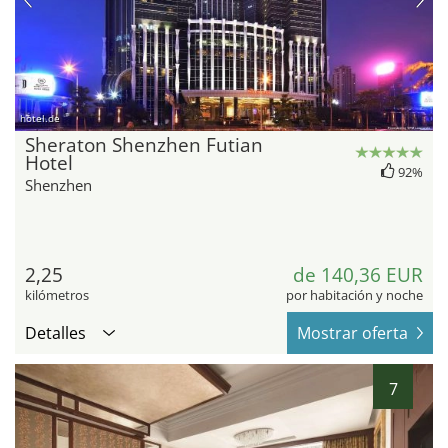
hotel.de
Sheraton Shenzhen Futian
Hotel
92%
Shenzhen
2,25
de 140,36 EUR
kilómetros
por habitación y noche
Detalles
Mostrar oferta
7