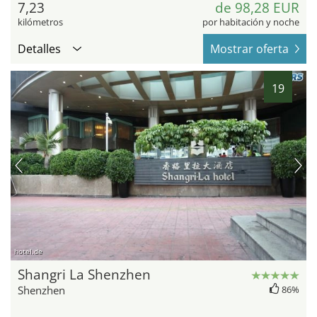
7,23
de 98,28 EUR
kilómetros
por habitación y noche
Detalles
Mostrar oferta
19
hotel.de
Shangri La Shenzhen
Shenzhen
86%