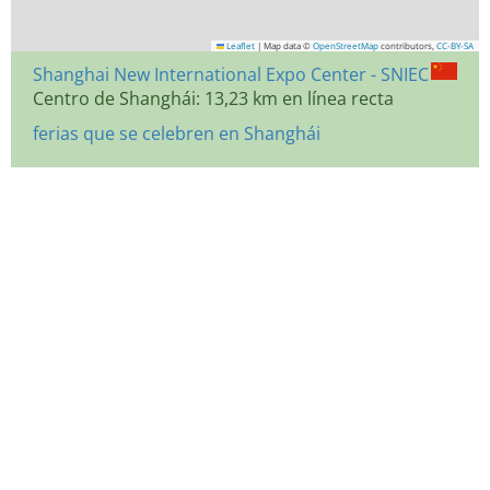
Leaflet
|
Map data ©
OpenStreetMap
contributors,
CC-BY-SA
Shanghai New International Expo Center - SNIEC
Centro de Shanghái: 13,23 km en línea recta
ferias que se celebren en Shanghái