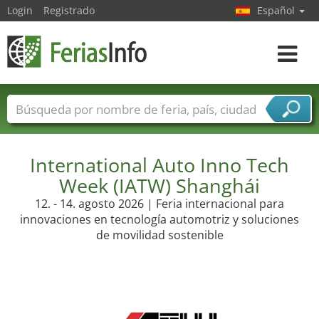
Login
Registrado
Español
Navega
toggle
Nombres de ferias
Países
Ciudades
Sectores de ferias
Sectores de proveedor de servicios
International Auto Inno Tech
Week (IATW) Shanghái
12. - 14. agosto 2026 | Feria internacional para
innovaciones en tecnología automotriz y soluciones
de movilidad sostenible