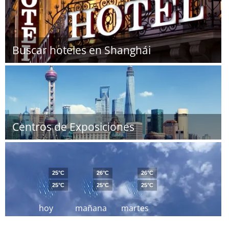
Buscar hoteles en Shanghái
Centros de Exposiciones
25°C
26°C
26°C
25°C
25°C
25°C
hoy
mañana
martes