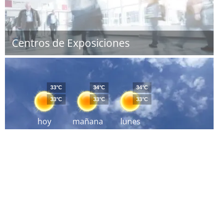
Centros de Exposiciones
33°C
34°C
34°C
33°C
33°C
33°C
hoy
mañana
lunes