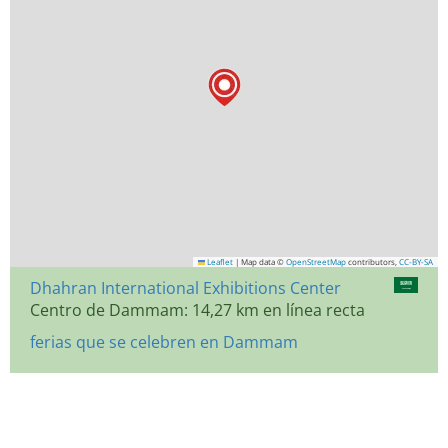
Leaflet
|
Map data ©
OpenStreetMap
contributors,
CC-BY-SA
Dhahran International Exhibitions Center
Centro de Dammam: 14,27 km en línea recta
ferias que se celebren en Dammam