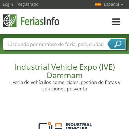
Login
Registrado
Español
Navega
toggle
Nombres de ferias
Países
Ciudades
Sectores de ferias
Sectores de proveedor de servicios
Industrial Vehicle Expo (IVE)
Dammam
| Feria de vehículos comerciales, gestión de flotas y
soluciones posventa