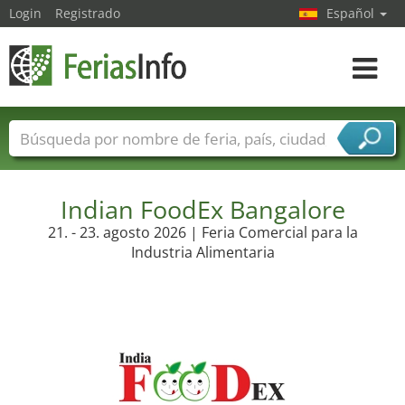
Login
Registrado
Español
Navega
toggle
Nombres de ferias
Países
Ciudades
Sectores de ferias
Sectores de proveedor de servicios
Indian FoodEx Bangalore
21. - 23. agosto 2026 | Feria Comercial para la
Industria Alimentaria