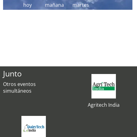
hoy
mañana
martes
Junto
Otros eventos
simultáneos
Agritech India