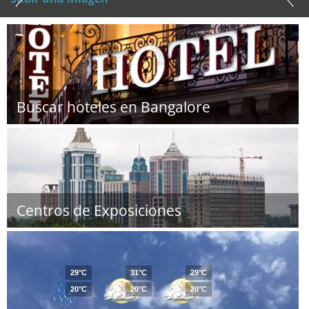
Buscar hoteles en Bangalore
Centros de Exposiciones
29°C
31°C
29°C
20°C
20°C
20°C