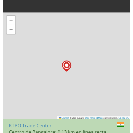
+
−
Leaflet
|
Map data ©
OpenStreetMap
contributors,
CC-BY-SA
KTPO Trade Center
Centro de Bangalore: 0,13 km en línea recta