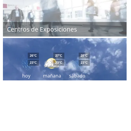
Centros de Exposiciones
26°C
27°C
28°C
23°C
23°C
23°C
hoy
mañana
sábado