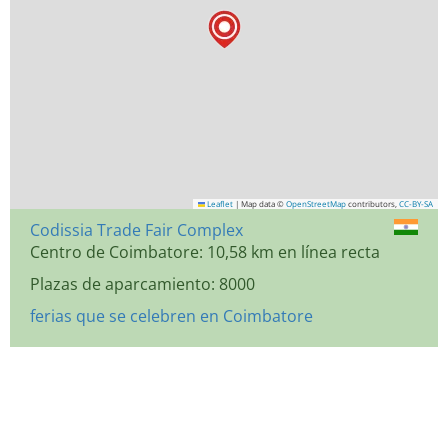
Leaflet
|
Map data ©
OpenStreetMap
contributors,
CC-BY-SA
Codissia Trade Fair Complex
Centro de Coimbatore: 10,58 km en línea recta
Plazas de aparcamiento: 8000
ferias que se celebren en Coimbatore