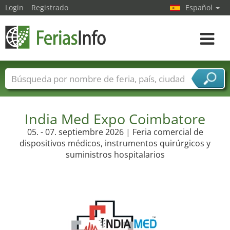
Login
Registrado
Español
Navega
toggle
Nombres de ferias
Países
Ciudades
Sectores de ferias
Sectores de proveedor de servicios
India Med Expo Coimbatore
05. - 07. septiembre 2026 | Feria comercial de
dispositivos médicos, instrumentos quirúrgicos y
suministros hospitalarios