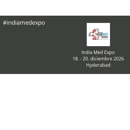
#indiamedexpo
India Med Expo
18. - 20. diciembre 2026
Hyderabad