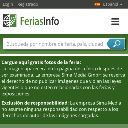
Login
Registrado
Español
Navega
toggle
Nombres de ferias
Países
Ciudades
Sectores de ferias
Cargue aquí gratis fotos de la feria:
Sectores de proveedor de servicios
La imagen aparecerá en la página de la feria después de
ser examinada. La empresa Sima Media GmbH se reserva
el derecho de no publicar imágenes que violan las leyes
vigentes o que no estén relacionadas con las ferias y
exposiciones.
Exclusión de responsabilidad:
La empresa Sima Media
no asume ninguna responsabilidad con respecto a los
derechos de autor de las imágenes cargadas.