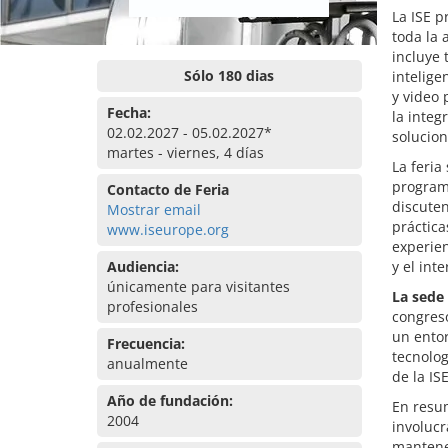
La ISE 
toda la 
incluye 
Sólo 180 dias
intelige
y video 
Fecha:
la integ
02.02.2027 - 05.02.2027*
solucion
martes - viernes, 4 días
La feria
program
Contacto de Feria
discute
Mostrar email
práctic
www.iseurope.org
experien
Audiencia:
y el int
únicamente para visitantes
La sede 
profesionales
congres
un entor
Frecuencia:
tecnolog
anualmente
de la ISE
Año de fundación:
En resum
2004
involucr
mantener