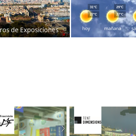
31°C
29°C
27°C
27°C
hoy
mañana
s
ros de Exposiciones