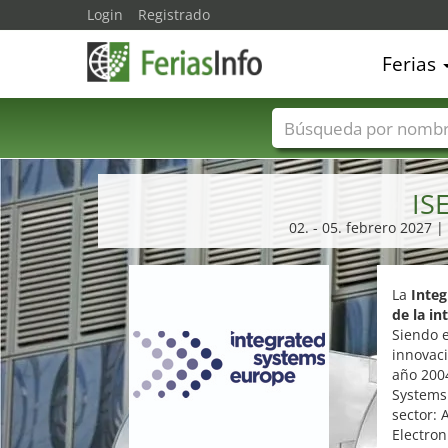
Login
Registrado
Ferias
Nombres de ferias
IS
02. - 05. febrero 2027 
La
Inte
de la in
Siendo e
innovaci
año 200
Systems 
sector: 
Electron