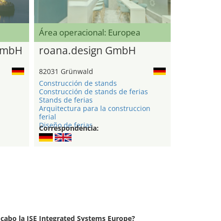
Área operacional: Europea
GmbH
roana.design GmbH
82031 Grünwald
Construcción de stands
Construcción de stands de ferias
Stands de ferias
Arquitectura para la construccion
ferial
Diseño de ferias
Correspondencia:
a cabo la ISE Integrated Systems Europe?