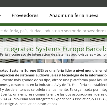
Proveedores
Añadir una feria nueva
Países
Ciudades
Sectores de ferias
Sectores de prove
E Integrated Systems Europe Barcel
| Feria y congreso de integración de sistemas audiovisuales y tecnol
grated Systems Europe
(ISE)
es una feria líder a nivel mundial en 
tegración de sistemas audiovisuales y tecnología de la informaci
l evento más grande de su tipo, ofrece una plataforma para las úl
ones y desarrollos en la industria AV y de TI. Esta feria se estableci
4 y desde entonces se celebra anualmente. Es organizada por Inte
Events, una empresa conjunta entre las dos asociaciones líderes 
AVIXA (Audiovisual and Integrated Experience Association) y CEDIA
ic Design & Installation Association).