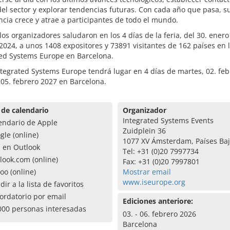
del sector y explorar tendencias futuras. Con cada año que pasa, s
cia crece y atrae a participantes de todo el mundo.
 los organizadores saludaron en los 4 días de la feria, del 30. enero 
2024, a unos 1408 expositores y 73891 visitantes de 162 países en l
ted Systems Europe en Barcelona.
ntegrated Systems Europe tendrá lugar en 4 días de martes, 02. feb
 05. febrero 2027 en Barcelona.
 de calendario
Organizador
Integrated Systems Events
endario de Apple
Zuidplein 36
gle (online)
1077 XV Ámsterdam, Países Ba
a en Outlook
Tel: +31 (0)20 7997734
look.com (online)
Fax: +31 (0)20 7997801
oo (online)
Mostrar email
www.iseurope.org
dir a la lista de favoritos
ordatorio por email
Ediciones anteriore:
000 personas interesadas
03. - 06. febrero 2026
Barcelona