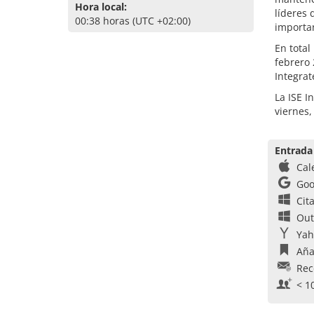
Hora local:
líderes 
00:38 horas (UTC +02:00)
importan
En total
febrero 
Integra
La ISE I
viernes,
Entrada
Cal
Goo
Cit
Out
Yah
Aña
Rec
< 1