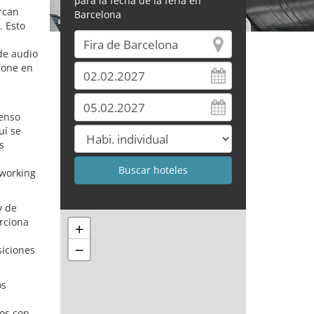
para la fecha de la feria en
rcan
Barcelona
. Esto
de audio
pone en
tenso
uí se
s
tworking
y de
rciona
+
−
siciones
os
tos con