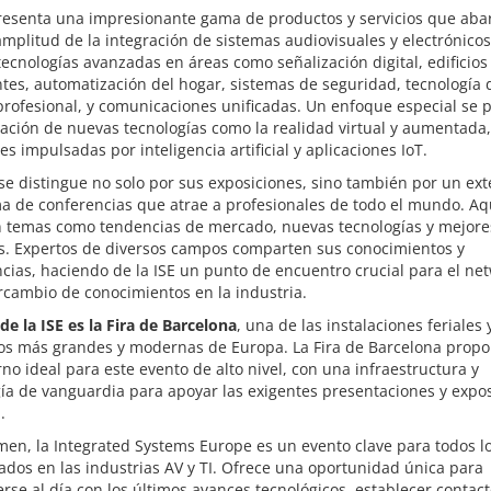
presenta una impresionante gama de productos y servicios que aba
amplitud de la integración de sistemas audiovisuales y electrónicos
tecnologías avanzadas en áreas como señalización digital, edificios
ntes, automatización del hogar, sistemas de seguridad, tecnología 
profesional, y comunicaciones unificadas. Un enfoque especial se 
ración de nuevas tecnologías como la realidad virtual y aumentada,
es impulsadas por inteligencia artificial y aplicaciones IoT.
 se distingue no solo por sus exposiciones, sino también por un ex
a de conferencias que atrae a profesionales de todo el mundo. Aq
n temas como tendencias de mercado, nuevas tecnologías y mejore
as. Expertos de diversos campos comparten sus conocimientos y
cias, haciendo de la ISE un punto de encuentro crucial para el ne
ercambio de conocimientos en la industria.
de la ISE es la Fira de Barcelona
, una de las instalaciones feriales 
os más grandes y modernas de Europa. La Fira de Barcelona propo
no ideal para este evento de alto nivel, con una infraestructura y
ía de vanguardia para apoyar las exigentes presentaciones y expo
.
en, la Integrated Systems Europe es un evento clave para todos l
ados en las industrias AV y TI. Ofrece una oportunidad única para
se al día con los últimos avances tecnológicos, establecer contac