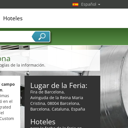
Español
Hoteles
edor de servicios
ona
ogías de la información.
Lugar de la Feria:
el campo
ón
.
Fira de Barcelona,
timas
Avinguda de la Reina Maria
ó en el
Cristina, 08004 Barcelona,
grated
Barcelona, Cataluna, España
del
 (Custom
Hoteles