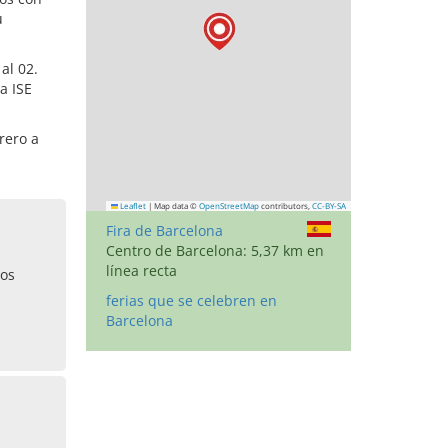
u
al 02.
a ISE
rero a
Leaflet
|
Map data ©
OpenStreetMap
contributors,
CC-BY-SA
Fira de Barcelona
Centro de Barcelona: 5,37 km en
línea recta
jos
ferias que se celebren en
Barcelona