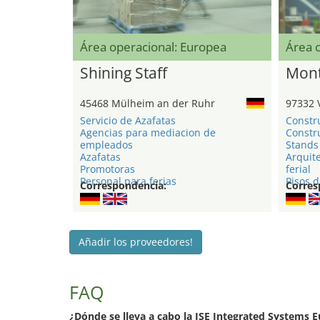
Área operacional: Europea
Área 
Shining Staff
Mont
45468 Mülheim an der Ruhr
97332 
Servicio de Azafatas
Constr
Agencias para mediacion de
Constru
empleados
Stands 
Azafatas
Arquite
Promotoras
ferial
Personal para ferias
Pisos d
Correspondencia:
Corres
Añadir los proveedores!
FAQ
¿Dónde se lleva a cabo la ISE Integrated Systems 