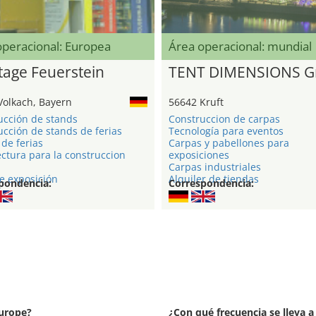
operacional: Europea
Área operacional: mundial
age Feuerstein
TENT DIMENSIONS 
Volkach, Bayern
56642 Kruft
ucción de stands
Construccion de carpas
cción de stands de ferias
Tecnología para eventos
de ferias
Carpas y pabellones para
ctura para la construccion
exposiciones
Carpas industriales
e exposición
Alquiler de tiendas
pondencia:
Correspondencia:
Europe?
¿Con qué frecuencia se lleva 