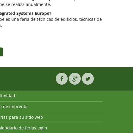
pe se realiza anualmente.
ntegrated Systems Europe?
e es una feria de técnicas de edificios, técnicas de
n.
ntimidad
ie de imprenta
rias para su sitio web
lendario de ferias login