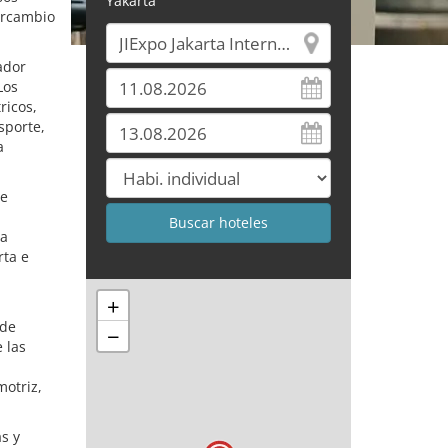
Yakarta
ercambio
ador
Los
ricos,
sporte,
a
de
ra
rta e
+
 de
−
 las
motriz,
s y