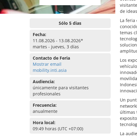
visitant
de ideas
La feri
Sólo 5 dias
conocido
temas cl
Fecha:
tecnolog
11.08.2026 - 13.08.2026*
solucion
martes - jueves, 3 días
amplitud
Contacto de Feria
Los exp
Mostrar email
vehículo
mobility.inti.asia
innovad
movilida
Audiencia:
Indonesi
únicamente para visitantes
innovaci
profesionales
Un punto
Frecuencia:
network
anualmente
últimas 
exposito
Hora local:
tecnolog
09:49 horas (UTC +07:00)
La audie