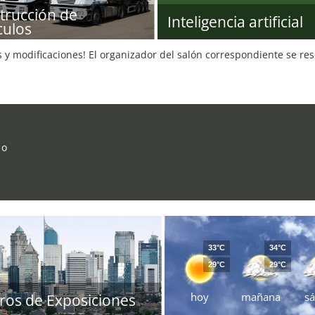
trucción de
Inteligencia artificial
culos
s y modificaciones! El organizador del salón correspondiente se re
 o
33°C
34°C
29°C
29°C
hoy
mañana
s
ros de Exposiciones