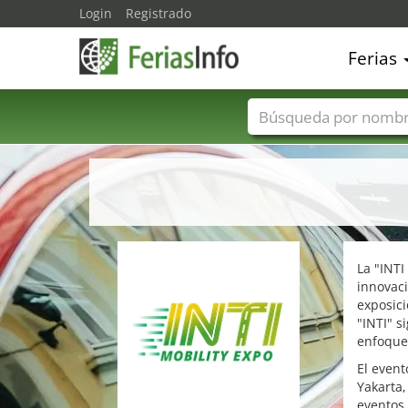
Login
Registrado
Ferias
Nombres de ferias
La "INTI
innovaci
exposici
"INTI" s
enfoque 
El event
Yakarta,
eventos 