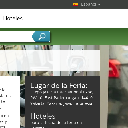
Español
Hoteles
edor de servicios
Lugar de la Feria:
 la
JIExpo Jakarta International Expo,
viatura
RW.10, East Pademangan, 14410
rte
Yakarta, Yakarta, Java, Indonesia
.
Hoteles
o) en
es y
para la fecha de la feria en
sos