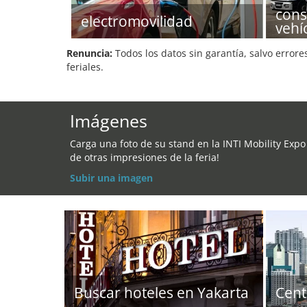
cons
electromovilidad
vehí
Renuncia:
Todos los datos sin garantía, salvo errore
feriales.
Imágenes
Carga una foto de su stand en la INTI Mobility Expo
de otras impresiones de la feria!
Subir una imagen
Buscar hoteles en Yakarta
Cent