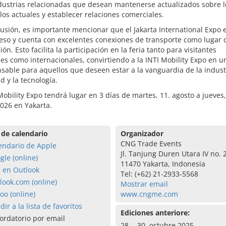
dustrias relacionadas que desean mantenerse actualizados sobre l
los actuales y establecer relaciones comerciales.
usión, es importante mencionar que el Jakarta International Expo 
ceso y cuenta con excelentes conexiones de transporte como lugar 
ión. Esto facilita la participación en la feria tanto para visitantes
es como internacionales, convirtiendo a la INTI Mobility Expo en u
sable para aquellos que deseen estar a la vanguardia de la indust
d y la tecnología.
Mobility Expo tendrá lugar en 3 días de martes, 11. agosto a jueves,
026 en Yakarta.
 de calendario
Organizador
CNG Trade Events
endario de Apple
Jl. Tanjung Duren Utara IV no. 
gle (online)
11470 Yakarta, Indonesia
a en Outlook
Tel: (+62) 21-2933-5568
look.com (online)
Mostrar email
oo (online)
www.cngme.com
dir a la lista de favoritos
Ediciones anteriore:
ordatorio por email
28. - 30. octubre 2025