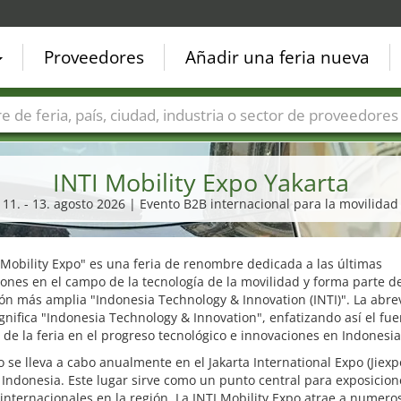
Proveedores
Añadir una feria nueva
Países
Ciudades
Sectores de ferias
Sectores de prove
INTI Mobility Expo Yakarta
11. - 13. agosto 2026 | Evento B2B internacional para la movilidad
 Mobility Expo" es una feria de renombre dedicada a las últimas
ones en el campo de la tecnología de la movilidad y forma parte de
ón más amplia "Indonesia Technology & Innovation (INTI)". La abre
ignifica "Indonesia Technology & Innovation", enfatizando así el fue
de la feria en el progreso tecnológico e innovaciones en Indonesia
o se lleva a cabo anualmente en el Jakarta International Expo (Jiexp
 Indonesia. Este lugar sirve como un punto central para exposicion
internacionales en la región. La INTI Mobility Expo atrae a numero