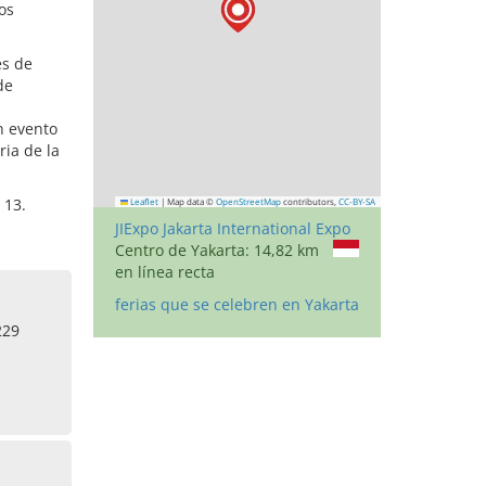
os
es de
de
n evento
ria de la
 13.
Leaflet
|
Map data ©
OpenStreetMap
contributors,
CC-BY-SA
JIExpo Jakarta International Expo
Centro de Yakarta: 14,82 km
en línea recta
ferias que se celebren en Yakarta
229