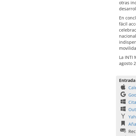
otras in
desarrol
En concl
fácil ac
celebrac
nacional
indispen
movilida
La INTI 
agosto 2
Entrada
Cal
Goo
Cit
Out
Yah
Aña
Rec