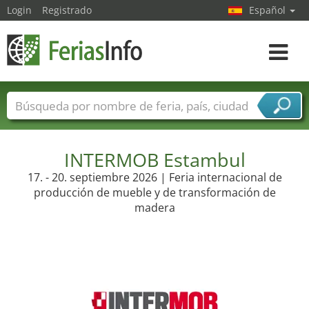
Login
Registrado
Español
Navega
toggle
Nombres de ferias
Países
Ciudades
Sectores de ferias
Sectores de proveedor de servicios
INTERMOB Estambul
17. - 20. septiembre 2026 | Feria internacional de
producción de mueble y de transformación de
madera