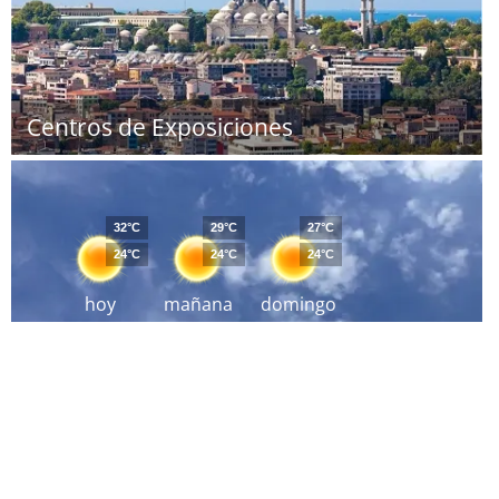
Centros de Exposiciones
32°C
29°C
27°C
24°C
24°C
24°C
hoy
mañana
domingo