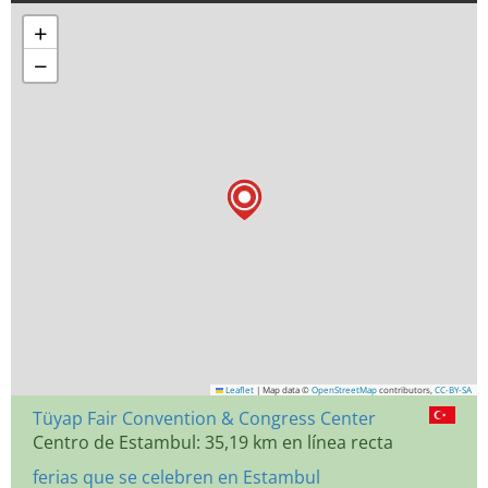
+
−
Leaflet
|
Map data ©
OpenStreetMap
contributors,
CC-BY-SA
Tüyap Fair Convention & Congress Center
Centro de Estambul: 35,19 km en línea recta
ferias que se celebren en Estambul